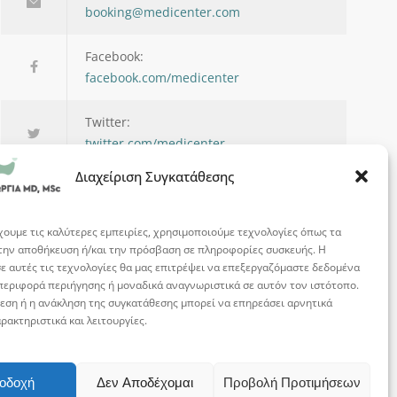
booking@medicenter.com
Facebook:
facebook.com/medicenter
Twitter:
twitter.com/medicenter
Διαχείριση Συγκατάθεσης
χουμε τις καλύτερες εμπειρίες, χρησιμοποιούμε τεχνολογίες όπως τα
 την αποθήκευση ή/και την πρόσβαση σε πληροφορίες συσκευής. Η
Being in control of your life and having realistic
ε αυτές τις τεχνολογίες θα μας επιτρέψει να επεξεργαζόμαστε δεδομένα
εριφορά περιήγησης ή μοναδικά αναγνωριστικά σε αυτόν τον ιστότοπο.
expectations about your day-to-day challenges are
εση ή η ανάκληση της συγκατάθεσης μπορεί να επηρεάσει αρνητικά
the keys to stress management.
ρακτηριστικά και λειτουργίες.
— Josh Billings
οδοχή
Δεν Αποδέχομαι
Προβολή Προτιμήσεων