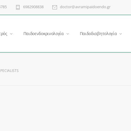
5785
6982908838
doctor@avramipaidoendo.gr
τρός
Παιδοενδοκρινολογία
Παιδοδιαβητολογία
PECIALISTS