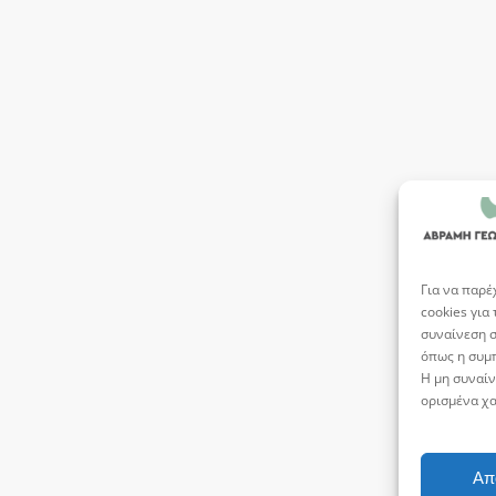
Για να παρέ
cookies για
συναίνεση σ
όπως η συμπ
Η μη συναίν
ορισμένα χα
Απ