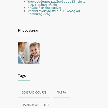
Υπογοναδισμός και Σύνδρομο Klinefelter
στην Παιδική Ηλικία
Κοιλιοκάκη στα Παιδιά
Υγιεινά σνακ για παιδιά: Εύκολες και
θρεπτικές ιδέες
Photostream
Tags
2Ο ISPAD COURSE
ΠΆΤΡΑ
ΠΑΙΔΙΚΌΣ ΔΙΑΒΉΤΗΣ