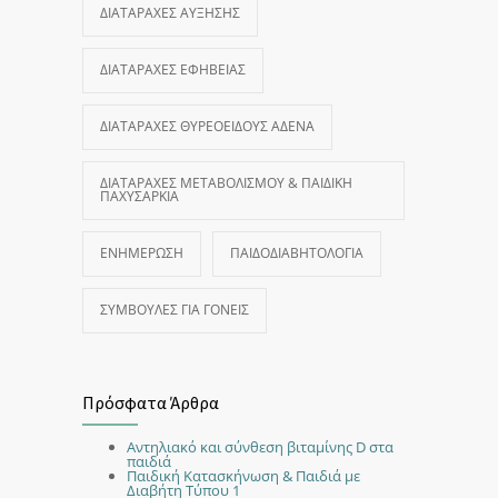
ΔΙΑΤΑΡΑΧΈΣ ΑΎΞΗΣΗΣ
ΔΙΑΤΑΡΑΧΈΣ ΕΦΗΒΕΊΑΣ
ΔΙΑΤΑΡΑΧΈΣ ΘΥΡΕΟΕΙΔΟΎΣ ΑΔΈΝΑ
ΔΙΑΤΑΡΑΧΈΣ ΜΕΤΑΒΟΛΙΣΜΟΎ & ΠΑΙΔΙΚΉ
ΠΑΧΥΣΑΡΚΊΑ
ΕΝΗΜΈΡΩΣΗ
ΠΑΙΔΟΔΙΑΒΗΤΟΛΟΓΊΑ
ΣΥΜΒΟΥΛΈΣ ΓΙΑ ΓΟΝΕΊΣ
Πρόσφατα Άρθρα
Αντηλιακό και σύνθεση βιταμίνης D στα
παιδιά
Παιδική Κατασκήνωση & Παιδιά με
Διαβήτη Τύπου 1