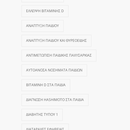
ΈΛΛΕΙΨΗ ΒΙΤΑΜΊΝΗΣ D
ΑΝΆΠΤΥΞΗ ΠΑΙΔΙΟΎ
ΑΝΆΠΤΥΞΗ ΠΑΙΔΙΟΎ ΚΑΙ ΘΥΡΕΟΕΙΔΉΣ
ΑΝΤΙΜΕΤΏΠΙΣΗ ΠΑΙΔΙΚΉΣ ΠΑΧΥΣΑΡΚΊΑΣ
ΑΥΤΟΆΝΟΣΑ ΝΟΣΉΜΑΤΑ ΠΑΙΔΙΏΝ
ΒΙΤΑΜΊΝΗ D ΣΤΑ ΠΑΙΔΙΆ
ΔΙΆΓΝΩΣΗ HASHIMOTO ΣΤΑ ΠΑΙΔΙΆ
ΔΙΑΒΉΤΗΣ ΤΎΠΟΥ 1
ΔΙΑΤΑΡΑΧΈΣ ΕΦΗΒΕΊΑΣ