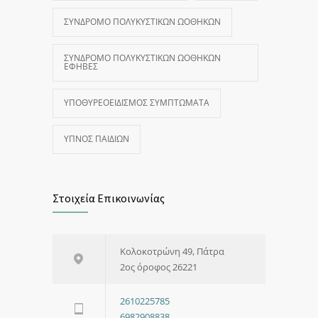
ΣΎΝΔΡΟΜΟ ΠΟΛΥΚΥΣΤΙΚΏΝ ΩΟΘΗΚΏΝ
ΣΎΝΔΡΟΜΟ ΠΟΛΥΚΥΣΤΙΚΏΝ ΩΟΘΗΚΏΝ
ΈΦΗΒΕΣ
ΥΠΟΘΥΡΕΟΕΙΔΙΣΜΌΣ ΣΥΜΠΤΏΜΑΤΑ
ΎΠΝΟΣ ΠΑΙΔΙΏΝ
Στοιχεία Επικοινωνίας
Κολοκοτρώνη 49, Πάτρα
2ος όροφος 26221
2610225785
6982908838