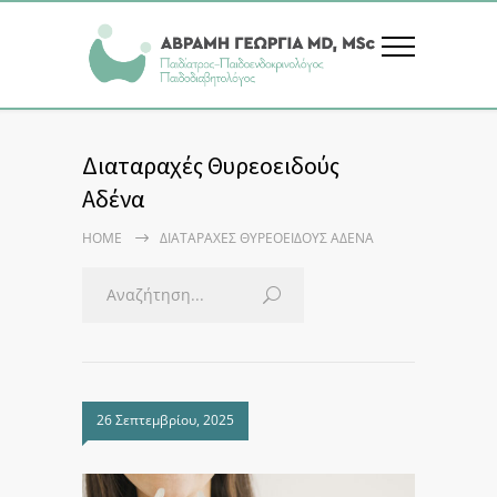
Διαταραχές Θυρεοειδούς
Αδένα
HOME
ΔΙΑΤΑΡΑΧΈΣ ΘΥΡΕΟΕΙΔΟΎΣ ΑΔΈΝΑ
26 Σεπτεμβρίου, 2025