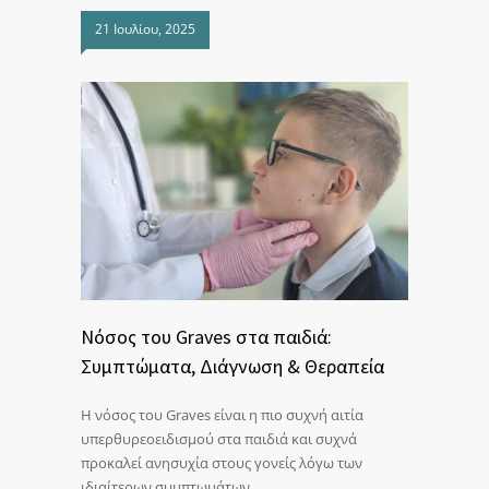
21 Ιουλίου, 2025
Νόσος του Graves στα παιδιά:
Συμπτώματα, Διάγνωση & Θεραπεία
Η νόσος του Graves είναι η πιο συχνή αιτία
υπερθυρεοειδισμού στα παιδιά και συχνά
προκαλεί ανησυχία στους γονείς λόγω των
ιδιαίτερων συμπτωμάτων…