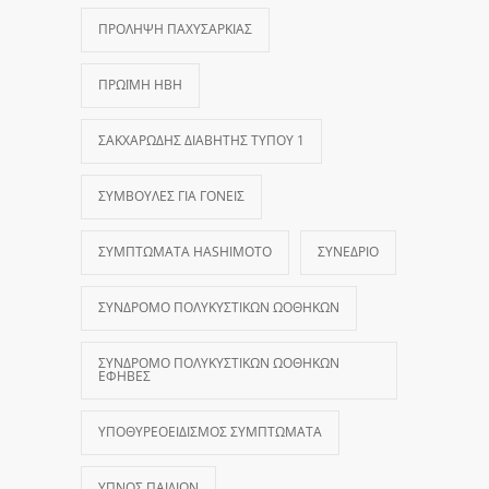
ΠΡΌΛΗΨΗ ΠΑΧΥΣΑΡΚΊΑΣ
ΠΡΏΙΜΗ ΉΒΗ
ΣΑΚΧΑΡΏΔΗΣ ΔΙΑΒΉΤΗΣ ΤΎΠΟΥ 1
ΣΥΜΒΟΥΛΈΣ ΓΙΑ ΓΟΝΕΊΣ
ΣΥΜΠΤΏΜΑΤΑ HASHIMOTO
ΣΥΝΈΔΡΙΟ
ΣΎΝΔΡΟΜΟ ΠΟΛΥΚΥΣΤΙΚΏΝ ΩΟΘΗΚΏΝ
ΣΎΝΔΡΟΜΟ ΠΟΛΥΚΥΣΤΙΚΏΝ ΩΟΘΗΚΏΝ
ΈΦΗΒΕΣ
ΥΠΟΘΥΡΕΟΕΙΔΙΣΜΌΣ ΣΥΜΠΤΏΜΑΤΑ
ΎΠΝΟΣ ΠΑΙΔΙΏΝ