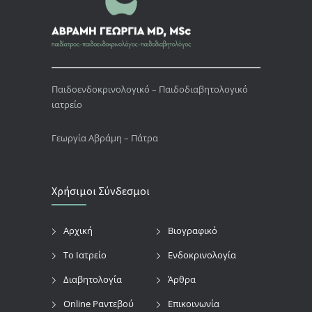
Παιδοενδοκρινολογικό – Παιδοδιαβητολογικό
ιατρείο
Γεωργία Αβράμη – Πάτρα
Χρήσιμοι Σύνδεσμοι
Αρχική
Βιογραφικό
Το Ιατρείο
Ενδοκρινολογία
Διαβητολογία
Άρθρα
Online Ραντεβού
Επικοινωνία