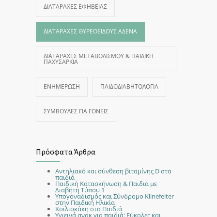
ΔΙΑΤΑΡΑΧΈΣ ΕΦΗΒΕΊΑΣ
ΔΙΑΤΑΡΑΧΈΣ ΘΥΡΕΟΕΙΔΟΎΣ ΑΔΈΝΑ
ΔΙΑΤΑΡΑΧΈΣ ΜΕΤΑΒΟΛΙΣΜΟΎ & ΠΑΙΔΙΚΉ
ΠΑΧΥΣΑΡΚΊΑ
ΕΝΗΜΈΡΩΣΗ
ΠΑΙΔΟΔΙΑΒΗΤΟΛΟΓΊΑ
ΣΥΜΒΟΥΛΈΣ ΓΙΑ ΓΟΝΕΊΣ
Πρόσφατα Άρθρα
Αντηλιακό και σύνθεση βιταμίνης D στα
παιδιά
Παιδική Κατασκήνωση & Παιδιά με
Διαβήτη Τύπου 1
Υπογοναδισμός και Σύνδρομο Klinefelter
στην Παιδική Ηλικία
Κοιλιοκάκη στα Παιδιά
Υγιεινά σνακ για παιδιά: Εύκολες και