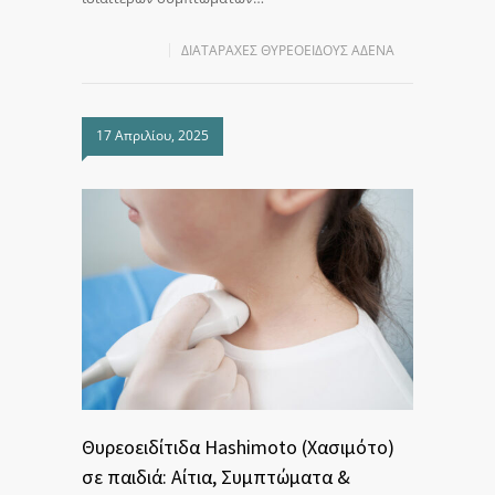
ΔΙΑΤΑΡΑΧΈΣ ΘΥΡΕΟΕΙΔΟΎΣ ΑΔΈΝΑ
17 Απριλίου, 2025
Θυρεοειδίτιδα Hashimoto (Χασιμότο)
σε παιδιά: Αίτια, Συμπτώματα &