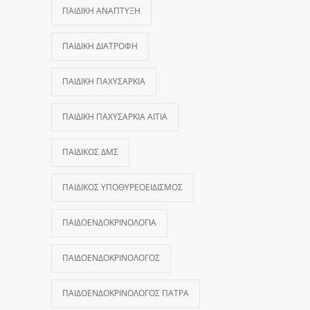
ΠΑΙΔΙΚΉ ΑΝΆΠΤΥΞΗ
ΠΑΙΔΙΚΉ ΔΙΑΤΡΟΦΉ
ΠΑΙΔΙΚΉ ΠΑΧΥΣΑΡΚΊΑ
ΠΑΙΔΙΚΉ ΠΑΧΥΣΑΡΚΊΑ ΑΊΤΙΑ
ΠΑΙΔΙΚΌΣ ΔΜΣ
ΠΑΙΔΙΚΌΣ ΥΠΟΘΥΡΕΟΕΙΔΙΣΜΌΣ
ΠΑΙΔΟΕΝΔΟΚΡΙΝΟΛΟΓΊΑ
ΠΑΙΔΟΕΝΔΟΚΡΙΝΟΛΌΓΟΣ
ΠΑΙΔΟΕΝΔΟΚΡΙΝΟΛΌΓΟΣ ΠΆΤΡΑ