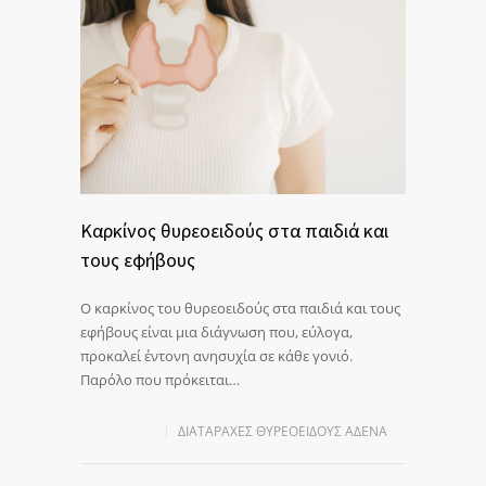
Καρκίνος θυρεοειδούς στα παιδιά και
τους εφήβους
Ο καρκίνος του θυρεοειδούς στα παιδιά και τους
εφήβους είναι μια διάγνωση που, εύλογα,
προκαλεί έντονη ανησυχία σε κάθε γονιό.
Παρόλο που πρόκειται…
ΔΙΑΤΑΡΑΧΈΣ ΘΥΡΕΟΕΙΔΟΎΣ ΑΔΈΝΑ