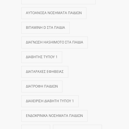
ΑΥΤΟΆΝΟΣΑ ΝΟΣΉΜΑΤΑ ΠΑΙΔΙΏΝ
ΒΙΤΑΜΊΝΗ D ΣΤΑ ΠΑΙΔΙΆ
ΔΙΆΓΝΩΣΗ HASHIMOTO ΣΤΑ ΠΑΙΔΙΆ
ΔΙΑΒΉΤΗΣ ΤΎΠΟΥ 1
ΔΙΑΤΑΡΑΧΈΣ ΕΦΗΒΕΊΑΣ
ΔΙΑΤΡΟΦΉ ΠΑΙΔΙΏΝ
ΔΙΑΧΕΊΡΙΣΗ ΔΙΑΒΉΤΗ ΤΎΠΟΥ 1
ΕΝΔΟΚΡΙΝΙΚΆ ΝΟΣΉΜΑΤΑ ΠΑΙΔΙΏΝ