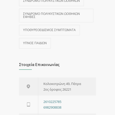
ΣΎΝΔΡΟΜΟ ΠΟΛΥΚΥΣΤΙΚΏΝ ΩΟΘΗΚΏΝ
ΣΎΝΔΡΟΜΟ ΠΟΛΥΚΥΣΤΙΚΏΝ ΩΟΘΗΚΏΝ
ΈΦΗΒΕΣ
ΥΠΟΘΥΡΕΟΕΙΔΙΣΜΌΣ ΣΥΜΠΤΏΜΑΤΑ
ΎΠΝΟΣ ΠΑΙΔΙΏΝ
Στοιχεία Επικοινωνίας
Κολοκοτρώνη 49, Πάτρα
2ος όροφος 26221
2610225785
6982908838