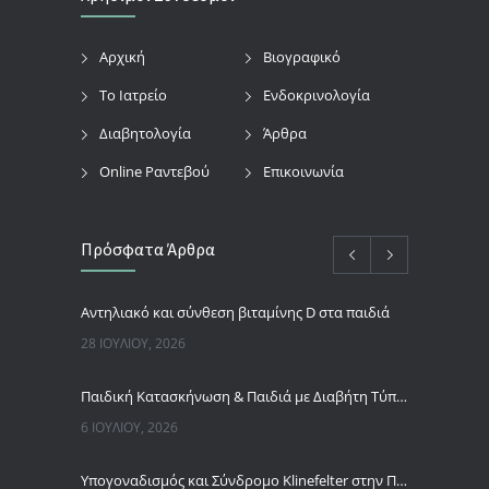
Αρχική
Βιογραφικό
Το Ιατρείο
Ενδοκρινολογία
Διαβητολογία
Άρθρα
Online Ραντεβού
Επικοινωνία
Πρόσφατα Άρθρα
Αντηλιακό και σύνθεση βιταμίνης D στα παιδιά
28 ΙΟΥΛΊΟΥ, 2026
Παιδική Κατασκήνωση & Παιδιά με Διαβήτη Τύπου 1
6 ΙΟΥΛΊΟΥ, 2026
Υπογοναδισμός και Σύνδρομο Klinefelter στην Παιδική Ηλικία