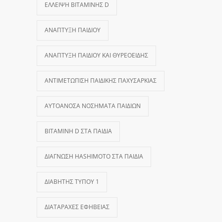
ΈΛΛΕΙΨΗ ΒΙΤΑΜΊΝΗΣ D
ΑΝΆΠΤΥΞΗ ΠΑΙΔΙΟΎ
ΑΝΆΠΤΥΞΗ ΠΑΙΔΙΟΎ ΚΑΙ ΘΥΡΕΟΕΙΔΉΣ
ΑΝΤΙΜΕΤΏΠΙΣΗ ΠΑΙΔΙΚΉΣ ΠΑΧΥΣΑΡΚΊΑΣ
ΑΥΤΟΆΝΟΣΑ ΝΟΣΉΜΑΤΑ ΠΑΙΔΙΏΝ
ΒΙΤΑΜΊΝΗ D ΣΤΑ ΠΑΙΔΙΆ
ΔΙΆΓΝΩΣΗ HASHIMOTO ΣΤΑ ΠΑΙΔΙΆ
ΔΙΑΒΉΤΗΣ ΤΎΠΟΥ 1
ΔΙΑΤΑΡΑΧΈΣ ΕΦΗΒΕΊΑΣ