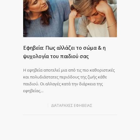
Εφηβεία: Πως αλλάζει το σώμα & η
ψυχολογία του παιδιού σας
Η εφηβεία αποτελεί μια από τις πιο καθοριστικές
και πολυδιάστατες περιόδους της ζωής κάθε
παιδιού. Οι αλλαγές κατά την διάρκεια της
εφηβείας…
ΔΙΑΤΑΡΑΧΈΣ ΕΦΗΒΕΊΑΣ