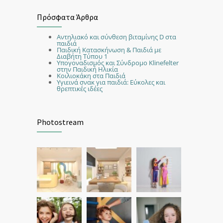
Πρόσφατα Άρθρα
Αντηλιακό και σύνθεση βιταμίνης D στα
παιδιά
Παιδική Κατασκήνωση & Παιδιά με
Διαβήτη Τύπου 1
Υπογοναδισμός και Σύνδρομο Klinefelter
στην Παιδική Ηλικία
Κοιλιοκάκη στα Παιδιά
Υγιεινά σνακ για παιδιά: Εύκολες και
θρεπτικές ιδέες
Photostream