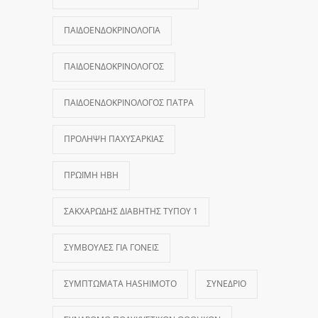
ΠΑΙΔΟΕΝΔΟΚΡΙΝΟΛΟΓΊΑ
ΠΑΙΔΟΕΝΔΟΚΡΙΝΟΛΌΓΟΣ
ΠΑΙΔΟΕΝΔΟΚΡΙΝΟΛΌΓΟΣ ΠΆΤΡΑ
ΠΡΌΛΗΨΗ ΠΑΧΥΣΑΡΚΊΑΣ
ΠΡΏΙΜΗ ΉΒΗ
ΣΑΚΧΑΡΏΔΗΣ ΔΙΑΒΉΤΗΣ ΤΎΠΟΥ 1
ΣΥΜΒΟΥΛΈΣ ΓΙΑ ΓΟΝΕΊΣ
ΣΥΜΠΤΏΜΑΤΑ HASHIMOTO
ΣΥΝΈΔΡΙΟ