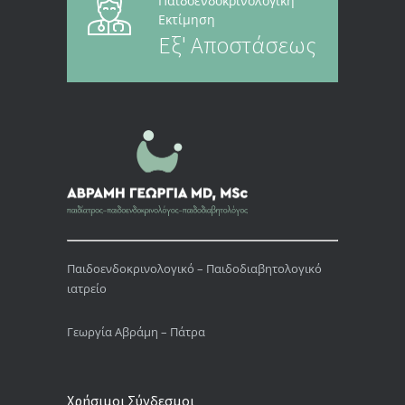
Παιδοενδοκρινολογική
Εκτίμηση
Εξ' Αποστάσεως
Παιδοενδοκρινολογικό – Παιδοδιαβητολογικό
ιατρείο
Γεωργία Αβράμη – Πάτρα
Χρήσιμοι Σύνδεσμοι