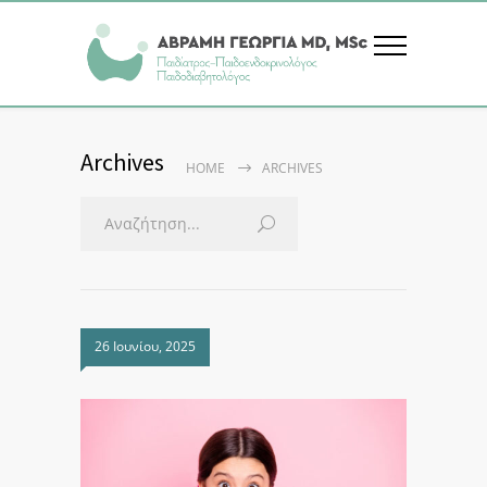
Archives
HOME
ARCHIVES
26 Ιουνίου, 2025