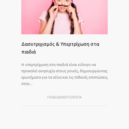
Δασυτριχισμός & Υπερτρίχωση στα
παιδιά
Η υπερτρίχωση στα παιδιά είναι εύλογο να
προκαλεί ανησυχία στους γονείς, δημιουργώντας
ερωτήματα για τα αίτια και τις πιθανές επιπτώσεις
στην…
ΠΑΙΔΟΔΙΑΒΗΤΟΛΟΓΊΑ