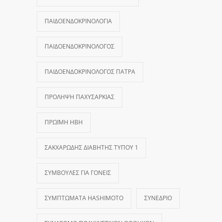
ΠΑΙΔΟΕΝΔΟΚΡΙΝΟΛΟΓΊΑ
ΠΑΙΔΟΕΝΔΟΚΡΙΝΟΛΌΓΟΣ
ΠΑΙΔΟΕΝΔΟΚΡΙΝΟΛΌΓΟΣ ΠΆΤΡΑ
ΠΡΌΛΗΨΗ ΠΑΧΥΣΑΡΚΊΑΣ
ΠΡΏΙΜΗ ΉΒΗ
ΣΑΚΧΑΡΏΔΗΣ ΔΙΑΒΉΤΗΣ ΤΎΠΟΥ 1
ΣΥΜΒΟΥΛΈΣ ΓΙΑ ΓΟΝΕΊΣ
ΣΥΜΠΤΏΜΑΤΑ HASHIMOTO
ΣΥΝΈΔΡΙΟ