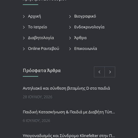
Αρχική
Βιογραφικό
Το Ιατρείο
Ενδοκρινολογία
Διαβητολογία
Άρθρα
Online Ραντεβού
Επικοινωνία
Πρόσφατα Άρθρα
Αντηλιακό και σύνθεση βιταμίνης D στα παιδιά
28 ΙΟΥΛΊΟΥ, 2026
Παιδική Κατασκήνωση & Παιδιά με Διαβήτη Τύπου 1
6 ΙΟΥΛΊΟΥ, 2026
Υπογοναδισμός και Σύνδρομο Klinefelter στην Παιδική Ηλικία