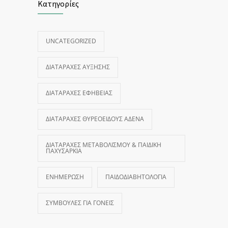
Κατηγορίες
UNCATEGORIZED
ΔΙΑΤΑΡΑΧΈΣ ΑΎΞΗΣΗΣ
ΔΙΑΤΑΡΑΧΈΣ ΕΦΗΒΕΊΑΣ
ΔΙΑΤΑΡΑΧΈΣ ΘΥΡΕΟΕΙΔΟΎΣ ΑΔΈΝΑ
ΔΙΑΤΑΡΑΧΈΣ ΜΕΤΑΒΟΛΙΣΜΟΎ & ΠΑΙΔΙΚΉ
ΠΑΧΥΣΑΡΚΊΑ
ΕΝΗΜΈΡΩΣΗ
ΠΑΙΔΟΔΙΑΒΗΤΟΛΟΓΊΑ
ΣΥΜΒΟΥΛΈΣ ΓΙΑ ΓΟΝΕΊΣ