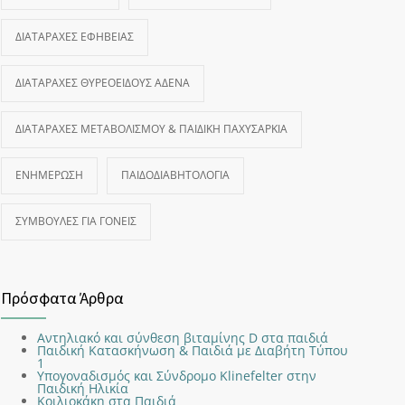
ΔΙΑΤΑΡΑΧΈΣ ΕΦΗΒΕΊΑΣ
ΔΙΑΤΑΡΑΧΈΣ ΘΥΡΕΟΕΙΔΟΎΣ ΑΔΈΝΑ
ΔΙΑΤΑΡΑΧΈΣ ΜΕΤΑΒΟΛΙΣΜΟΎ & ΠΑΙΔΙΚΉ ΠΑΧΥΣΑΡΚΊΑ
ΕΝΗΜΈΡΩΣΗ
ΠΑΙΔΟΔΙΑΒΗΤΟΛΟΓΊΑ
ΣΥΜΒΟΥΛΈΣ ΓΙΑ ΓΟΝΕΊΣ
Πρόσφατα Άρθρα
Αντηλιακό και σύνθεση βιταμίνης D στα παιδιά
Παιδική Κατασκήνωση & Παιδιά με Διαβήτη Τύπου
1
Υπογοναδισμός και Σύνδρομο Klinefelter στην
Παιδική Ηλικία
Κοιλιοκάκη στα Παιδιά