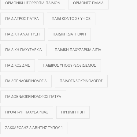
ΟΡΜΟΝΙΚΉ ΙΣΟΡΡΟΠΊΑ ΠΑΙΔΙΏΝ
ΟΡΜΌΝΕΣ ΠΑΙΔΙΆ
ΠΑΙΔΊΑΤΡΟΣ ΠΆΤΡΑ
ΠΑΙΔΊ ΚΟΝΤΌ ΣΕ ΎΨΟΣ
ΠΑΙΔΙΚΉ ΑΝΆΠΤΥΞΗ
ΠΑΙΔΙΚΉ ΔΙΑΤΡΟΦΉ
ΠΑΙΔΙΚΉ ΠΑΧΥΣΑΡΚΊΑ
ΠΑΙΔΙΚΉ ΠΑΧΥΣΑΡΚΊΑ ΑΊΤΙΑ
ΠΑΙΔΙΚΌΣ ΔΜΣ
ΠΑΙΔΙΚΌΣ ΥΠΟΘΥΡΕΟΕΙΔΙΣΜΌΣ
ΠΑΙΔΟΕΝΔΟΚΡΙΝΟΛΟΓΊΑ
ΠΑΙΔΟΕΝΔΟΚΡΙΝΟΛΌΓΟΣ
ΠΑΙΔΟΕΝΔΟΚΡΙΝΟΛΌΓΟΣ ΠΆΤΡΑ
ΠΡΌΛΗΨΗ ΠΑΧΥΣΑΡΚΊΑΣ
ΠΡΏΙΜΗ ΉΒΗ
ΣΑΚΧΑΡΏΔΗΣ ΔΙΑΒΉΤΗΣ ΤΎΠΟΥ 1