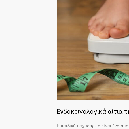
Ενδοκρινολογικά αίτια τ
Η παιδική παχυσαρκία είναι ένα από