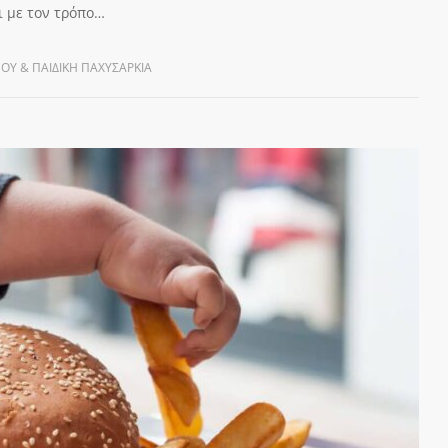
ι με τον τρόπο…
ΟΎ & ΠΑΙΔΙΚΉ ΠΑΧΥΣΑΡΚΊΑ