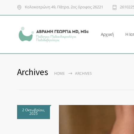
Κολοκοτρώνη 49, Πάτρα, 2ος όροφος 26221
261022
Αρχική
Η Ια
Archives
HOME
ARCHIVES
2 Οκτωβρίου,
2025