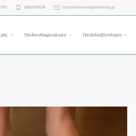
5785
6982908838
doctor@avramipaidoendo.gr
τρός
Παιδοενδοκρινολογία
Παιδοδιαβητολογία