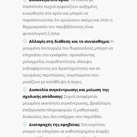
Hashimoto συχνά εμφανίζουν αυξημένη
ευαισθησία στο κρύο και μπορεί να
παραπονιούνται ότι κρυώνουν ακόμη και όταν η
θερμοκρασία του περιβάλλοντος είναι
φυσιολογική ή ήπια.
Αλλαγές στη διάθεση και το συναίσθημα:
Η
μειωμένη λειτουργία του θυρεοειδούς μπορεί να
επηρεάσει τον εγκέφαλο, προκαλώντας
μελαγχολία, ευερεθιστότητα, έλλειψη
ενδιαφέροντος για δραστηριότητες και σε
ορισμένες περιπτώσεις, συμπτώματα που
μοιάζουν με κατάθλιψη ή άγχος.
Δυσκολία συγκέντρωσης και μείωση της
σχολικής απόδοσης:
Συχνά αναφέρεται
μειωμένη ικανότητα συγκέντρωσης, βραδύτερη
επεξεργασία πληροφοριών ή μαθησιακές
δυσκολίες που δεν υπήρχαν στο παρελθόν.
Διαταραχές της εφηβείας:
Στα κορίτσια,
μπορεί να οδηγήσει σε καθυστερημένη έναρξη