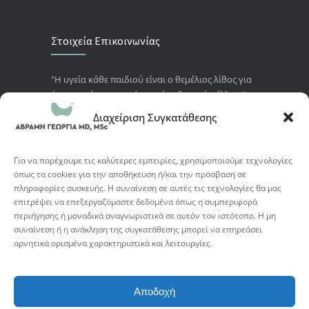
Κοιλιοκάκη στα Παιδιά
Στοιχεία Επικοινωνίας
29 ΜΑΪ́ΟΥ, 2026
Υγιεινά σνακ για παιδιά: Εύκολες και θρεπτικές ιδέες
"Η υγεία κάθε παιδιού είναι ο θεμέλιος λίθος για
24 ΜΑΪ́ΟΥ, 2026
ένα χαρούμενο παρόν και ένα δυνατό μέλλον." -
Γ. Αβράμη
Διαχείριση Συγκατάθεσης
Κολοκοτρώνη 49
Για να παρέχουμε τις καλύτερες εμπειρίες, χρησιμοποιούμε τεχνολογίες
Πάτρα, 2ος Όροφος
όπως τα cookies για την αποθήκευση ή/και την πρόσβαση σε
πληροφορίες συσκευής. Η συναίνεση σε αυτές τις τεχνολογίες θα μας
2610225785
επιτρέψει να επεξεργαζόμαστε δεδομένα όπως η συμπεριφορά
6982908838
περιήγησης ή μοναδικά αναγνωριστικά σε αυτόν τον ιστότοπο. Η μη
συναίνεση ή η ανάκληση της συγκατάθεσης μπορεί να επηρεάσει
doctor@avramipaidoendo.gr
αρνητικά ορισμένα χαρακτηριστικά και λειτουργίες.
Αποδοχή
© 2025 - avramipaidoendo.gr -
Web Design: Site-