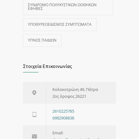
ΣΎΝΔΡΟΜΟ ΠΟΛΥΚΥΣΤΙΚΏΝ ΩΟΘΗΚΏΝ
ΈΦΗΒΕΣ
ΥΠΟΘΥΡΕΟΕΙΔΙΣΜΌΣ ΣΥΜΠΤΏΜΑΤΑ
ΎΠΝΟΣ ΠΑΙΔΙΏΝ
Στοιχεία Επικοινωνίας
Κολοκοτρώνη 49, Πάτρα
2ος όροφος 26221
2610225785
6982908838
Email: