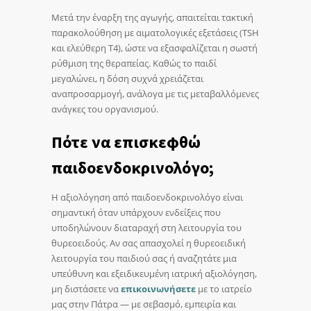
Μετά την έναρξη της αγωγής, απαιτείται τακτική
παρακολούθηση με αιματολογικές εξετάσεις (TSH
και ελεύθερη Τ4), ώστε να εξασφαλίζεται η σωστή
ρύθμιση της θεραπείας. Καθώς το παιδί
μεγαλώνει, η δόση συχνά χρειάζεται
αναπροσαρμογή, ανάλογα με τις μεταβαλλόμενες
ανάγκες του οργανισμού.
Πότε να επισκεφθώ
παιδοενδοκρινολόγο;
Η αξιολόγηση από παιδοενδοκρινολόγο είναι
σημαντική όταν υπάρχουν ενδείξεις που
υποδηλώνουν διαταραχή στη λειτουργία του
θυρεοειδούς. Αν σας απασχολεί η θυρεοειδική
λειτουργία του παιδιού σας ή αναζητάτε μια
υπεύθυνη και εξειδικευμένη ιατρική αξιολόγηση,
μη διστάσετε να
επικοινωνήσετε
με το ιατρείο
μας στην Πάτρα — με σεβασμό, εμπειρία και