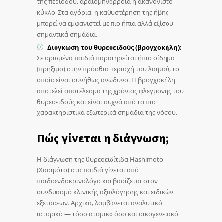
της περιόδου, αραιομηνόρροια ή ακανόνιστο
κύκλο. Στα αγόρια, η καθυστέρηση της ήβης
μπορεί να εμφανιστεί με πιο ήπια αλλά εξίσου
σημαντικά σημάδια.
Διόγκωση του θυρεοειδούς (βρογχοκήλη):
Σε ορισμένα παιδιά παρατηρείται ήπιο οίδημα
(πρήξιμο) στην πρόσθια περιοχή του λαιμού, το
οποίο είναι συνήθως ανώδυνο. Η βρογχοκήλη
αποτελεί αποτέλεσμα της χρόνιας φλεγμονής του
θυρεοειδούς και είναι συχνά από τα πιο
χαρακτηριστικά εξωτερικά σημάδια της νόσου.
Πώς γίνεται η διάγνωση;
Η διάγνωση της θυρεοειδίτιδα Hashimoto
(Χασιμότο) στα παιδιά γίνεται από
παιδοενδοκρινολόγο και βασίζεται στον
συνδυασμό κλινικής αξιολόγησης και ειδικών
εξετάσεων. Αρχικά, λαμβάνεται αναλυτικό
ιστορικό — τόσο ατομικό όσο και οικογενειακό