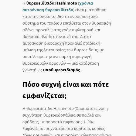
Η
θυρεοειδίτιδα Hashimoto
(
χρόνια
αυτοάνοση θυρεοειδίτιδα
) είναι μια πάθηση
κατά την οποία το ίδιο το ανοσοποιητικό
σύστημα του παιδιού επιτίθεται στον θυρεοειδή
αδένα, προκαλώντας χρόνια φλεγμονή και
βαθμιαία βλάβη στον ιστό του​. Αυτή η
αυτοάνοση διαταραχή προκαλεί σταδιακή
μείωση της λειτουργίας του θυρεοειδούς, με
αποτέλεσμα την ανεπαρκή παραγωγή
θυρεοειδικών ορμονών — μια κατάσταση
γνωστή ως
υποθυρεοειδισμός
.
Πόσο συχνή είναι και πότε
εμφανίζεται;
Η θυρεοειδίτιδα Hashimoto (Χασιμότο) είναι η
συχνότερη θυρεοειδοπάθεια σε παιδιά και
εφήβους, με ποσοστό εμφάνισης 1–3%.
Εμφανίζεται συχνότερα στα κορίτσια, κυρίως
λόγω ορμονικών και ανοσολογικών παραγόντων