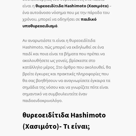
είναι η
θυρεοειδίτιδα Hashimoto (Χασιμότο)
–
ένα αυτοάνοσο νόσημα που με την πάροδο του
χρόνου, μπορεί να οδηγήσει σε
παιδικό
υποθυρεοειδισμό
.
Αν αναρωτιέστε τι είναι η θυρεοειδίτιδα
Hashimoto, πώς μπορεί να εκδηλωθεί σε ένα
παιδί και ποια είναι τα βήματα που πρέπει να
ακολουθήσετε ως γονείς, βρίσκεστε στο
κατάλληλο μέρος. Στο άρθρο που ακολουθεί, θα
βρείτε έγκυρες και πρακτικές πληροφορίες που
θα σας βοηθήσουν να αναγνωρίσετε έγκαιρα τα
σημάδια της νόσου και να γνωρίζετε πότε είναι
σημαντικό να συμβουλευτείτε έναν
παιδοενδοκρινολόγο.
θυρεοειδίτιδα Hashimoto
(Χασιμότο)-
Τι είναι
;