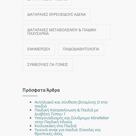
ΔΙΑΤΑΡΑΧΈΣ ΘΥΡΕΟΕΙΔΟΎΣ ΑΔΈΝΑ
ΔΙΑΤΑΡΑΧΈΣ ΜΕΤΑΒΟΛΙΣΜΟΎ & ΠΑΙΔΙΚΉ
ΠΑΧΥΣΑΡΚΊΑ
ΕΝΗΜΈΡΩΣΗ
ΠΑΙΔΟΔΙΑΒΗΤΟΛΟΓΊΑ
ΣΥΜΒΟΥΛΈΣ ΓΙΑ ΓΟΝΕΊΣ
Πρόσφατα Άρθρα
Αντηλιακό και σύνθεση βιταμίνης D στα
παιδιά
Παιδική Κατασκήνωση & Παιδιά με
Διαβήτη Τύπου 1
Υπογοναδισμός και Σύνδρομο Klinefelter
στην Παιδική Ηλικία
Κοιλιοκάκη στα Παιδιά
Υγιεινά σνακ για παιδιά: Εύκολες και
θρεπτικές ιδέες