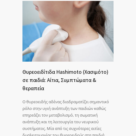
Θυρεοειδίτιδα Hashimoto (Χασιμότο)
σε παιδιά: Αίτια, Συμπτώματα &
θεραπεία
Ο θυρεοειδής αδένας διαδραματίζει σημαντικό
ρόλο στην υγιή ανάπτυξη των παιδιών καθώς
επηρεάζει τον μεταβολισμό, τη σωματική
ανάπτυξη και τη λειτουργία του νευρικού
συστήματος. Μία από τις συχνότερες αιτίες
δυσλειτουργίας του θυρεοειδούς στα παιδιά