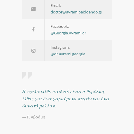
Email:
doctor@avramipaidoendo.gr
Facebook:
@Georgia.Avrami.dr
Instagram:
@dr.avrami.georgia
Η υγεία κάθε παιδιού είναι ο θεμέλιος
λίθος για ένα χαρούμενο παρόν και ένα
δυνατό μέλλον.
— Γ. Αβράμη