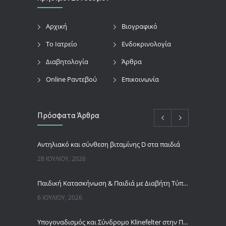
Αρχική
Βιογραφικό
Το Ιατρείο
Ενδοκρινολογία
Διαβητολογία
Άρθρα
Online Ραντεβού
Επικοινωνία
Πρόσφατα Άρθρα
Αντηλιακό και σύνθεση βιταμίνης D στα παιδιά
28 ΙΟΥΛΊΟΥ, 2026
Παιδική Κατασκήνωση & Παιδιά με Διαβήτη Τύπου 1
6 ΙΟΥΛΊΟΥ, 2026
Υπογοναδισμός και Σύνδρομο Klinefelter στην Παιδική Ηλικία