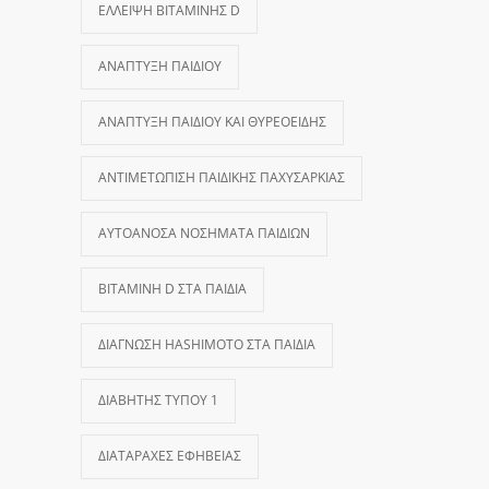
ΈΛΛΕΙΨΗ ΒΙΤΑΜΊΝΗΣ D
ΑΝΆΠΤΥΞΗ ΠΑΙΔΙΟΎ
ΑΝΆΠΤΥΞΗ ΠΑΙΔΙΟΎ ΚΑΙ ΘΥΡΕΟΕΙΔΉΣ
ΑΝΤΙΜΕΤΏΠΙΣΗ ΠΑΙΔΙΚΉΣ ΠΑΧΥΣΑΡΚΊΑΣ
ΑΥΤΟΆΝΟΣΑ ΝΟΣΉΜΑΤΑ ΠΑΙΔΙΏΝ
ΒΙΤΑΜΊΝΗ D ΣΤΑ ΠΑΙΔΙΆ
ΔΙΆΓΝΩΣΗ HASHIMOTO ΣΤΑ ΠΑΙΔΙΆ
ΔΙΑΒΉΤΗΣ ΤΎΠΟΥ 1
ΔΙΑΤΑΡΑΧΈΣ ΕΦΗΒΕΊΑΣ