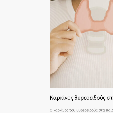
Καρκίνος θυρεοειδούς στ
Ο καρκίνος του θυρεοειδούς στα παιδ