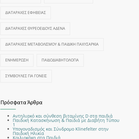
ΔΙΑΤΑΡΑΧΈΣ ΕΦΗΒΕΊΑΣ
ΔΙΑΤΑΡΑΧΈΣ ΘΥΡΕΟΕΙΔΟΎΣ ΑΔΈΝΑ
ΔΙΑΤΑΡΑΧΈΣ ΜΕΤΑΒΟΛΙΣΜΟΎ & ΠΑΙΔΙΚΉ ΠΑΧΥΣΑΡΚΊΑ
ΕΝΗΜΈΡΩΣΗ
ΠΑΙΔΟΔΙΑΒΗΤΟΛΟΓΊΑ
ΣΥΜΒΟΥΛΈΣ ΓΙΑ ΓΟΝΕΊΣ
Πρόσφατα Άρθρα
Αντηλιακό και σύνθεση βιταμίνης D στα παιδιά
Παιδική Κατασκήνωση & Παιδιά με Διαβήτη Τύπου
1
Υπογοναδισμός και Σύνδρομο Klinefelter στην
Παιδική Ηλικία
Κοιλιοκάκη στα Παιδιά