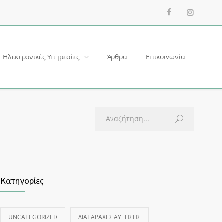
Ηλεκτρονικές Υπηρεσίες
Άρθρα
Επικοινωνία
Κατηγορίες
UNCATEGORIZED
ΔΙΑΤΑΡΑΧΈΣ ΑΎΞΗΣΗΣ