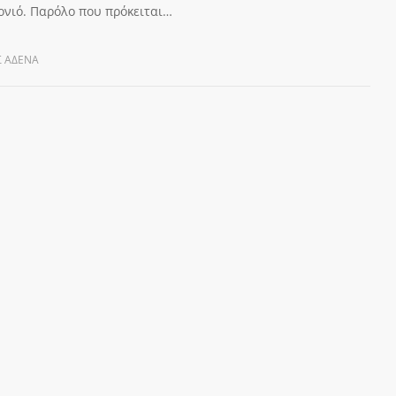
ονιό. Παρόλο που πρόκειται…
Σ ΑΔΈΝΑ