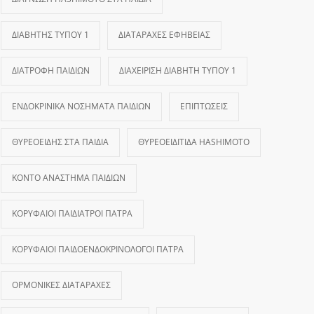
ΔΙΑΒΉΤΗΣ ΤΎΠΟΥ 1
ΔΙΑΤΑΡΑΧΈΣ ΕΦΗΒΕΊΑΣ
ΔΙΑΤΡΟΦΉ ΠΑΙΔΙΏΝ
ΔΙΑΧΕΊΡΙΣΗ ΔΙΑΒΉΤΗ ΤΎΠΟΥ 1
ΕΝΔΟΚΡΙΝΙΚΆ ΝΟΣΉΜΑΤΑ ΠΑΙΔΙΏΝ
ΕΠΙΠΤΏΣΕΙΣ
ΘΥΡΕΟΕΙΔΉΣ ΣΤΑ ΠΑΙΔΙΆ
ΘΥΡΕΟΕΙΔΊΤΙΔΑ HASHIMOTO
ΚΟΝΤΌ ΑΝΆΣΤΗΜΑ ΠΑΙΔΙΏΝ
ΚΟΡΥΦΑΊΟΙ ΠΑΙΔΊΑΤΡΟΙ ΠΆΤΡΑ
ΚΟΡΥΦΑΊΟΙ ΠΑΙΔΟΕΝΔΟΚΡΙΝΟΛΌΓΟΙ ΠΆΤΡΑ
ΟΡΜΟΝΙΚΈΣ ΔΙΑΤΑΡΑΧΈΣ