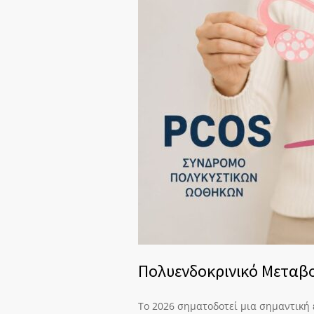
Πολυενδοκρινικό Μεταβ
Το 2026 σηματοδοτεί μια σημαντική 