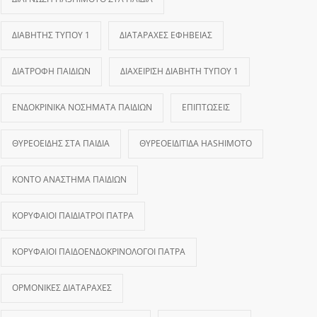
ΔΙΑΒΉΤΗΣ ΤΎΠΟΥ 1
ΔΙΑΤΑΡΑΧΈΣ ΕΦΗΒΕΊΑΣ
ΔΙΑΤΡΟΦΉ ΠΑΙΔΙΏΝ
ΔΙΑΧΕΊΡΙΣΗ ΔΙΑΒΉΤΗ ΤΎΠΟΥ 1
ΕΝΔΟΚΡΙΝΙΚΆ ΝΟΣΉΜΑΤΑ ΠΑΙΔΙΏΝ
ΕΠΙΠΤΏΣΕΙΣ
ΘΥΡΕΟΕΙΔΉΣ ΣΤΑ ΠΑΙΔΙΆ
ΘΥΡΕΟΕΙΔΊΤΙΔΑ HASHIMOTO
ΚΟΝΤΌ ΑΝΆΣΤΗΜΑ ΠΑΙΔΙΏΝ
ΚΟΡΥΦΑΊΟΙ ΠΑΙΔΊΑΤΡΟΙ ΠΆΤΡΑ
ΚΟΡΥΦΑΊΟΙ ΠΑΙΔΟΕΝΔΟΚΡΙΝΟΛΌΓΟΙ ΠΆΤΡΑ
ΟΡΜΟΝΙΚΈΣ ΔΙΑΤΑΡΑΧΈΣ