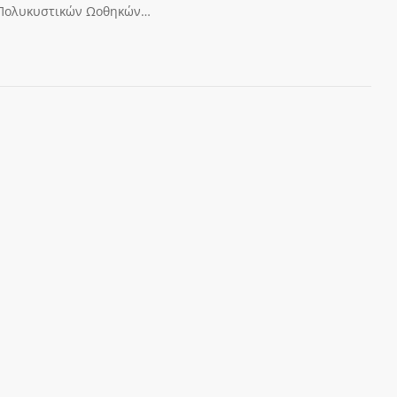
 Πολυκυστικών Ωοθηκών…