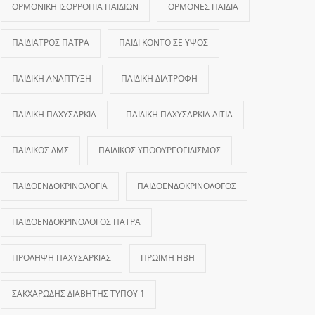
ΟΡΜΟΝΙΚΉ ΙΣΟΡΡΟΠΊΑ ΠΑΙΔΙΏΝ
ΟΡΜΌΝΕΣ ΠΑΙΔΙΆ
ΠΑΙΔΊΑΤΡΟΣ ΠΆΤΡΑ
ΠΑΙΔΊ ΚΟΝΤΌ ΣΕ ΎΨΟΣ
ΠΑΙΔΙΚΉ ΑΝΆΠΤΥΞΗ
ΠΑΙΔΙΚΉ ΔΙΑΤΡΟΦΉ
ΠΑΙΔΙΚΉ ΠΑΧΥΣΑΡΚΊΑ
ΠΑΙΔΙΚΉ ΠΑΧΥΣΑΡΚΊΑ ΑΊΤΙΑ
ΠΑΙΔΙΚΌΣ ΔΜΣ
ΠΑΙΔΙΚΌΣ ΥΠΟΘΥΡΕΟΕΙΔΙΣΜΌΣ
ΠΑΙΔΟΕΝΔΟΚΡΙΝΟΛΟΓΊΑ
ΠΑΙΔΟΕΝΔΟΚΡΙΝΟΛΌΓΟΣ
ΠΑΙΔΟΕΝΔΟΚΡΙΝΟΛΌΓΟΣ ΠΆΤΡΑ
ΠΡΌΛΗΨΗ ΠΑΧΥΣΑΡΚΊΑΣ
ΠΡΏΙΜΗ ΉΒΗ
ΣΑΚΧΑΡΏΔΗΣ ΔΙΑΒΉΤΗΣ ΤΎΠΟΥ 1