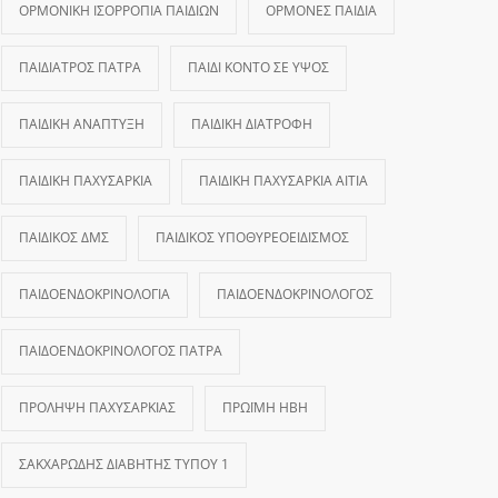
ΟΡΜΟΝΙΚΉ ΙΣΟΡΡΟΠΊΑ ΠΑΙΔΙΏΝ
ΟΡΜΌΝΕΣ ΠΑΙΔΙΆ
ΠΑΙΔΊΑΤΡΟΣ ΠΆΤΡΑ
ΠΑΙΔΊ ΚΟΝΤΌ ΣΕ ΎΨΟΣ
ΠΑΙΔΙΚΉ ΑΝΆΠΤΥΞΗ
ΠΑΙΔΙΚΉ ΔΙΑΤΡΟΦΉ
ΠΑΙΔΙΚΉ ΠΑΧΥΣΑΡΚΊΑ
ΠΑΙΔΙΚΉ ΠΑΧΥΣΑΡΚΊΑ ΑΊΤΙΑ
ΠΑΙΔΙΚΌΣ ΔΜΣ
ΠΑΙΔΙΚΌΣ ΥΠΟΘΥΡΕΟΕΙΔΙΣΜΌΣ
ΠΑΙΔΟΕΝΔΟΚΡΙΝΟΛΟΓΊΑ
ΠΑΙΔΟΕΝΔΟΚΡΙΝΟΛΌΓΟΣ
ΠΑΙΔΟΕΝΔΟΚΡΙΝΟΛΌΓΟΣ ΠΆΤΡΑ
ΠΡΌΛΗΨΗ ΠΑΧΥΣΑΡΚΊΑΣ
ΠΡΏΙΜΗ ΉΒΗ
ΣΑΚΧΑΡΏΔΗΣ ΔΙΑΒΉΤΗΣ ΤΎΠΟΥ 1