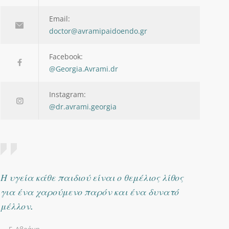
Email:
doctor@avramipaidoendo.gr
Facebook:
@Georgia.Avrami.dr
Instagram:
@dr.avrami.georgia
Η υγεία κάθε παιδιού είναι ο θεμέλιος λίθος
για ένα χαρούμενο παρόν και ένα δυνατό
μέλλον.