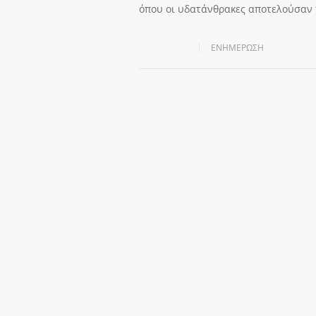
όπου οι υδατάνθρακες αποτελούσαν
ΕΝΗΜΈΡΩΣΗ