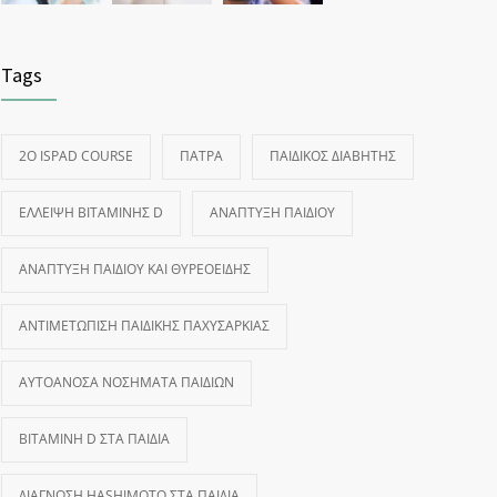
Tags
2Ο ISPAD COURSE
ΠΆΤΡΑ
ΠΑΙΔΙΚΌΣ ΔΙΑΒΉΤΗΣ
ΈΛΛΕΙΨΗ ΒΙΤΑΜΊΝΗΣ D
ΑΝΆΠΤΥΞΗ ΠΑΙΔΙΟΎ
ΑΝΆΠΤΥΞΗ ΠΑΙΔΙΟΎ ΚΑΙ ΘΥΡΕΟΕΙΔΉΣ
ΑΝΤΙΜΕΤΏΠΙΣΗ ΠΑΙΔΙΚΉΣ ΠΑΧΥΣΑΡΚΊΑΣ
ΑΥΤΟΆΝΟΣΑ ΝΟΣΉΜΑΤΑ ΠΑΙΔΙΏΝ
ΒΙΤΑΜΊΝΗ D ΣΤΑ ΠΑΙΔΙΆ
ΔΙΆΓΝΩΣΗ HASHIMOTO ΣΤΑ ΠΑΙΔΙΆ