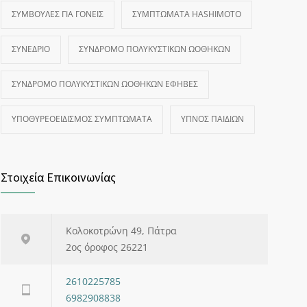
ΣΥΜΒΟΥΛΈΣ ΓΙΑ ΓΟΝΕΊΣ
ΣΥΜΠΤΏΜΑΤΑ HASHIMOTO
ΣΥΝΈΔΡΙΟ
ΣΎΝΔΡΟΜΟ ΠΟΛΥΚΥΣΤΙΚΏΝ ΩΟΘΗΚΏΝ
ΣΎΝΔΡΟΜΟ ΠΟΛΥΚΥΣΤΙΚΏΝ ΩΟΘΗΚΏΝ ΈΦΗΒΕΣ
ΥΠΟΘΥΡΕΟΕΙΔΙΣΜΌΣ ΣΥΜΠΤΏΜΑΤΑ
ΎΠΝΟΣ ΠΑΙΔΙΏΝ
Στοιχεία Επικοινωνίας
Κολοκοτρώνη 49, Πάτρα
2ος όροφος 26221
2610225785
6982908838