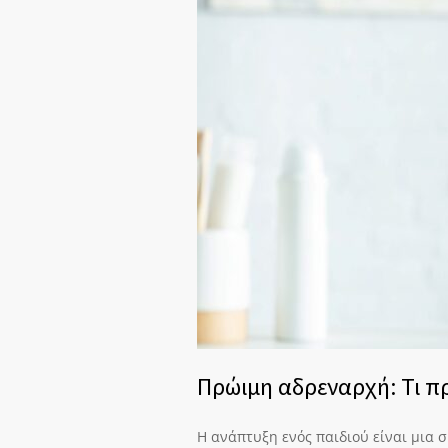
Πρώιμη αδρεναρχή: Τι πρ
Η ανάπτυξη ενός παιδιού είναι μια 