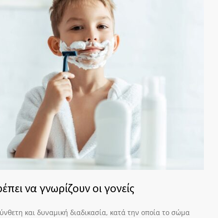
έπει να γνωρίζουν οι γονείς
σύνθετη και δυναμική διαδικασία, κατά την οποία το σώμα