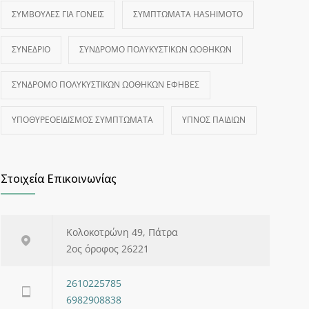
ΣΥΜΒΟΥΛΈΣ ΓΙΑ ΓΟΝΕΊΣ
ΣΥΜΠΤΏΜΑΤΑ HASHIMOTO
ΣΥΝΈΔΡΙΟ
ΣΎΝΔΡΟΜΟ ΠΟΛΥΚΥΣΤΙΚΏΝ ΩΟΘΗΚΏΝ
ΣΎΝΔΡΟΜΟ ΠΟΛΥΚΥΣΤΙΚΏΝ ΩΟΘΗΚΏΝ ΈΦΗΒΕΣ
ΥΠΟΘΥΡΕΟΕΙΔΙΣΜΌΣ ΣΥΜΠΤΏΜΑΤΑ
ΎΠΝΟΣ ΠΑΙΔΙΏΝ
Στοιχεία Επικοινωνίας
Κολοκοτρώνη 49, Πάτρα
2ος όροφος 26221
2610225785
6982908838