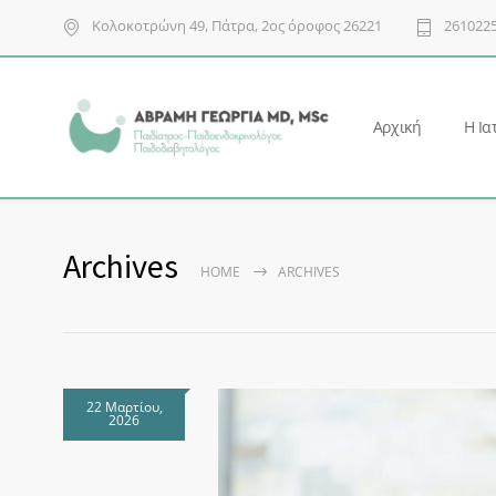
Κολοκοτρώνη 49, Πάτρα, 2ος όροφος 26221
261022
Αρχική
Η Ια
Archives
HOME
ARCHIVES
22 Μαρτίου,
2026