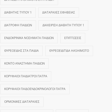
ΔΙΑΒΉΤΗΣ ΤΎΠΟΥ 1
ΔΙΑΤΑΡΑΧΈΣ ΕΦΗΒΕΊΑΣ
ΔΙΑΤΡΟΦΉ ΠΑΙΔΙΏΝ
ΔΙΑΧΕΊΡΙΣΗ ΔΙΑΒΉΤΗ ΤΎΠΟΥ 1
ΕΝΔΟΚΡΙΝΙΚΆ ΝΟΣΉΜΑΤΑ ΠΑΙΔΙΏΝ
ΕΠΙΠΤΏΣΕΙΣ
ΘΥΡΕΟΕΙΔΉΣ ΣΤΑ ΠΑΙΔΙΆ
ΘΥΡΕΟΕΙΔΊΤΙΔΑ HASHIMOTO
ΚΟΝΤΌ ΑΝΆΣΤΗΜΑ ΠΑΙΔΙΏΝ
ΚΟΡΥΦΑΊΟΙ ΠΑΙΔΊΑΤΡΟΙ ΠΆΤΡΑ
ΚΟΡΥΦΑΊΟΙ ΠΑΙΔΟΕΝΔΟΚΡΙΝΟΛΌΓΟΙ ΠΆΤΡΑ
ΟΡΜΟΝΙΚΈΣ ΔΙΑΤΑΡΑΧΈΣ