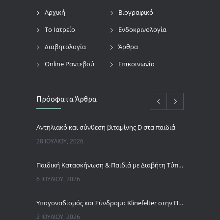
Αρχική
Βιογραφικό
Το Ιατρείο
Ενδοκρινολογία
Διαβητολογία
Άρθρα
Online Ραντεβού
Επικοινωνία
Πρόσφατα Άρθρα
Αντηλιακό και σύνθεση βιταμίνης D στα παιδιά
28 ΙΟΥΛΊΟΥ, 2026
Παιδική Κατασκήνωση & Παιδιά με Διαβήτη Τύπου 1
6 ΙΟΥΛΊΟΥ, 2026
Υπογοναδισμός και Σύνδρομο Klinefelter στην Παιδική Ηλικία
2 ΙΟΥΛΊΟΥ, 2026