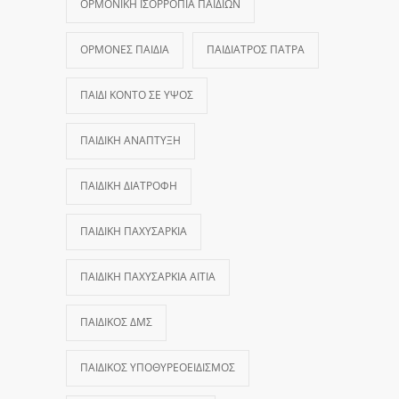
ΟΡΜΟΝΙΚΉ ΙΣΟΡΡΟΠΊΑ ΠΑΙΔΙΏΝ
ΟΡΜΌΝΕΣ ΠΑΙΔΙΆ
ΠΑΙΔΊΑΤΡΟΣ ΠΆΤΡΑ
ΠΑΙΔΊ ΚΟΝΤΌ ΣΕ ΎΨΟΣ
ΠΑΙΔΙΚΉ ΑΝΆΠΤΥΞΗ
ΠΑΙΔΙΚΉ ΔΙΑΤΡΟΦΉ
ΠΑΙΔΙΚΉ ΠΑΧΥΣΑΡΚΊΑ
ΠΑΙΔΙΚΉ ΠΑΧΥΣΑΡΚΊΑ ΑΊΤΙΑ
ΠΑΙΔΙΚΌΣ ΔΜΣ
ΠΑΙΔΙΚΌΣ ΥΠΟΘΥΡΕΟΕΙΔΙΣΜΌΣ