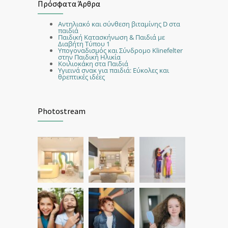
Πρόσφατα Άρθρα
Αντηλιακό και σύνθεση βιταμίνης D στα
παιδιά
Παιδική Κατασκήνωση & Παιδιά με
Διαβήτη Τύπου 1
Υπογοναδισμός και Σύνδρομο Klinefelter
στην Παιδική Ηλικία
Κοιλιοκάκη στα Παιδιά
Υγιεινά σνακ για παιδιά: Εύκολες και
θρεπτικές ιδέες
Photostream