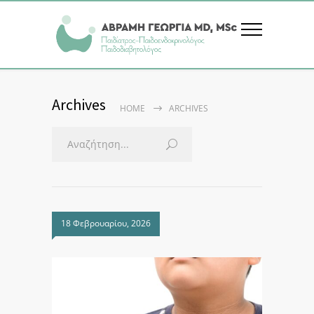
Archives
HOME
ARCHIVES
18 Φεβρουαρίου, 2026