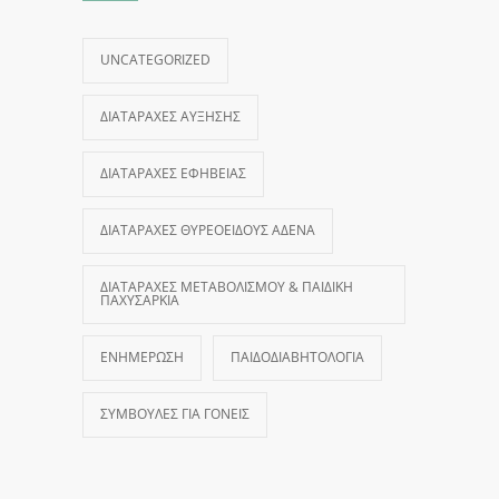
UNCATEGORIZED
ΔΙΑΤΑΡΑΧΈΣ ΑΎΞΗΣΗΣ
ΔΙΑΤΑΡΑΧΈΣ ΕΦΗΒΕΊΑΣ
ΔΙΑΤΑΡΑΧΈΣ ΘΥΡΕΟΕΙΔΟΎΣ ΑΔΈΝΑ
ΔΙΑΤΑΡΑΧΈΣ ΜΕΤΑΒΟΛΙΣΜΟΎ & ΠΑΙΔΙΚΉ
ΠΑΧΥΣΑΡΚΊΑ
ΕΝΗΜΈΡΩΣΗ
ΠΑΙΔΟΔΙΑΒΗΤΟΛΟΓΊΑ
ΣΥΜΒΟΥΛΈΣ ΓΙΑ ΓΟΝΕΊΣ