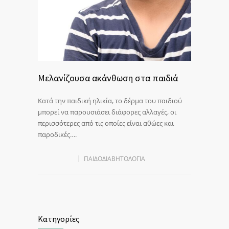
Μελανίζουσα ακάνθωση στα παιδιά
Κατά την παιδική ηλικία, το δέρμα του παιδιού
μπορεί να παρουσιάσει διάφορες αλλαγές, οι
περισσότερες από τις οποίες είναι αθώες και
παροδικές….
ΠΑΙΔΟΔΙΑΒΗΤΟΛΟΓΊΑ
Κατηγορίες