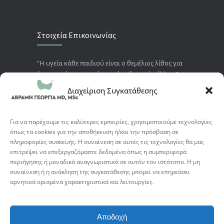
Κοιλιοκάκη στα Παιδιά
Στοιχεία Επικοινωνίας
29 ΜΑΪ́ΟΥ, 2026
Υγιεινά σνακ για παιδιά: Εύκολες και θρεπτικές ιδέες
"Η υγεία κάθε παιδιού είναι ο θεμέλιος λίθος για
24 ΜΑΪ́ΟΥ, 2026
ένα χαρούμενο παρόν και ένα δυνατό μέλλον." -
Γ. Αβράμη
Διαχείριση Συγκατάθεσης
Κολοκοτρώνη 49
Για να παρέχουμε τις καλύτερες εμπειρίες, χρησιμοποιούμε τεχνολογίες
Πάτρα, 2ος Όροφος
όπως τα cookies για την αποθήκευση ή/και την πρόσβαση σε
πληροφορίες συσκευής. Η συναίνεση σε αυτές τις τεχνολογίες θα μας
2610225785
επιτρέψει να επεξεργαζόμαστε δεδομένα όπως η συμπεριφορά
6982908838
περιήγησης ή μοναδικά αναγνωριστικά σε αυτόν τον ιστότοπο. Η μη
συναίνεση ή η ανάκληση της συγκατάθεσης μπορεί να επηρεάσει
doctor@avramipaidoendo.gr
αρνητικά ορισμένα χαρακτηριστικά και λειτουργίες.
Αποδοχή
© 2025 - avramipaidoendo.gr -
Web Design: Site-