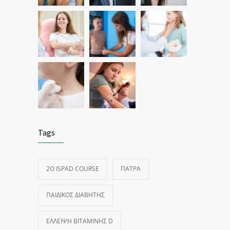
Tags
2Ο ISPAD COURSE
ΠΆΤΡΑ
ΠΑΙΔΙΚΌΣ ΔΙΑΒΉΤΗΣ
ΈΛΛΕΙΨΗ ΒΙΤΑΜΊΝΗΣ D