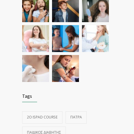
Tags
2Ο ISPAD COURSE
ΠΆΤΡΑ
ΠΑΙΔΙΚΌΣ ΔΙΑΒΉΤΗΣ