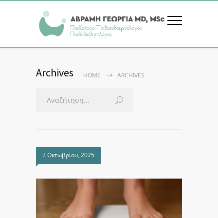
Archives
HOME
ARCHIVES
2 Οκτωβρίου, 2025