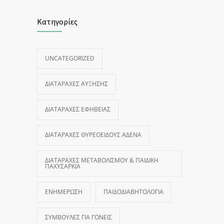
Κατηγορίες
UNCATEGORIZED
ΔΙΑΤΑΡΑΧΈΣ ΑΎΞΗΣΗΣ
ΔΙΑΤΑΡΑΧΈΣ ΕΦΗΒΕΊΑΣ
ΔΙΑΤΑΡΑΧΈΣ ΘΥΡΕΟΕΙΔΟΎΣ ΑΔΈΝΑ
ΔΙΑΤΑΡΑΧΈΣ ΜΕΤΑΒΟΛΙΣΜΟΎ & ΠΑΙΔΙΚΉ
ΠΑΧΥΣΑΡΚΊΑ
ΕΝΗΜΈΡΩΣΗ
ΠΑΙΔΟΔΙΑΒΗΤΟΛΟΓΊΑ
ΣΥΜΒΟΥΛΈΣ ΓΙΑ ΓΟΝΕΊΣ