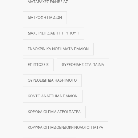
ΔΙΑΤΑΡΑΧΈΣ ΕΦΗΒΕΊΑΣ
ΔΙΑΤΡΟΦΉ ΠΑΙΔΙΏΝ
ΔΙΑΧΕΊΡΙΣΗ ΔΙΑΒΉΤΗ ΤΎΠΟΥ 1
ΕΝΔΟΚΡΙΝΙΚΆ ΝΟΣΉΜΑΤΑ ΠΑΙΔΙΏΝ
ΕΠΙΠΤΏΣΕΙΣ
ΘΥΡΕΟΕΙΔΉΣ ΣΤΑ ΠΑΙΔΙΆ
ΘΥΡΕΟΕΙΔΊΤΙΔΑ HASHIMOTO
ΚΟΝΤΌ ΑΝΆΣΤΗΜΑ ΠΑΙΔΙΏΝ
ΚΟΡΥΦΑΊΟΙ ΠΑΙΔΊΑΤΡΟΙ ΠΆΤΡΑ
ΚΟΡΥΦΑΊΟΙ ΠΑΙΔΟΕΝΔΟΚΡΙΝΟΛΌΓΟΙ ΠΆΤΡΑ