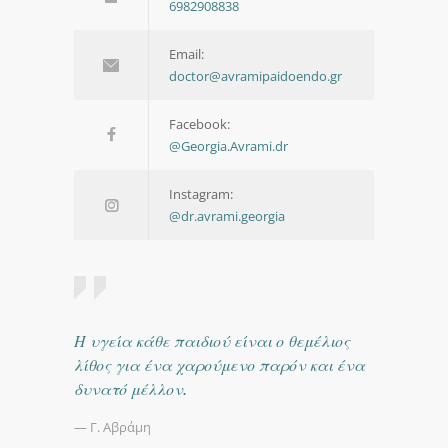
6982908838
Email:
doctor@avramipaidoendo.gr
Facebook:
@Georgia.Avrami.dr
Instagram:
@dr.avrami.georgia
Η υγεία κάθε παιδιού είναι ο θεμέλιος
λίθος για ένα χαρούμενο παρόν και ένα
δυνατό μέλλον.
— Γ. Αβράμη