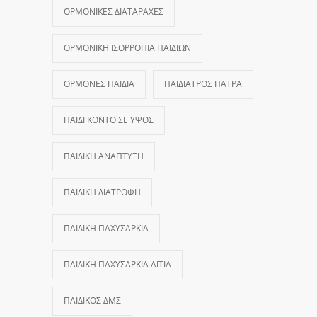
ΟΡΜΟΝΙΚΈΣ ΔΙΑΤΑΡΑΧΈΣ
ΟΡΜΟΝΙΚΉ ΙΣΟΡΡΟΠΊΑ ΠΑΙΔΙΏΝ
ΟΡΜΌΝΕΣ ΠΑΙΔΙΆ
ΠΑΙΔΊΑΤΡΟΣ ΠΆΤΡΑ
ΠΑΙΔΊ ΚΟΝΤΌ ΣΕ ΎΨΟΣ
ΠΑΙΔΙΚΉ ΑΝΆΠΤΥΞΗ
ΠΑΙΔΙΚΉ ΔΙΑΤΡΟΦΉ
ΠΑΙΔΙΚΉ ΠΑΧΥΣΑΡΚΊΑ
ΠΑΙΔΙΚΉ ΠΑΧΥΣΑΡΚΊΑ ΑΊΤΙΑ
ΠΑΙΔΙΚΌΣ ΔΜΣ