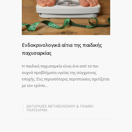
Ενδοκρινολογικά αίτια της παιδικής
παχυσαρκίας
Η παιδική παχυσαρκία είναι ένα από τα πιο
συχνά προβλήματα υγείας της σύγχρονης
εποχής. Στις περισσότερες περιπτώσεις σχετίζεται
με τον τρόπο…
ΔΙΑΤΑΡΑΧΈΣ ΜΕΤΑΒΟΛΙΣΜΟΎ & ΠΑΙΔΙΚΉ
ΠΑΧΥΣΑΡΚΊΑ