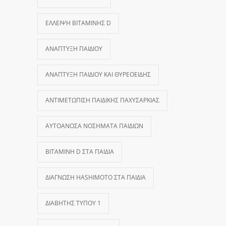
ΈΛΛΕΙΨΗ ΒΙΤΑΜΊΝΗΣ D
ΑΝΆΠΤΥΞΗ ΠΑΙΔΙΟΎ
ΑΝΆΠΤΥΞΗ ΠΑΙΔΙΟΎ ΚΑΙ ΘΥΡΕΟΕΙΔΉΣ
ΑΝΤΙΜΕΤΏΠΙΣΗ ΠΑΙΔΙΚΉΣ ΠΑΧΥΣΑΡΚΊΑΣ
ΑΥΤΟΆΝΟΣΑ ΝΟΣΉΜΑΤΑ ΠΑΙΔΙΏΝ
ΒΙΤΑΜΊΝΗ D ΣΤΑ ΠΑΙΔΙΆ
ΔΙΆΓΝΩΣΗ HASHIMOTO ΣΤΑ ΠΑΙΔΙΆ
ΔΙΑΒΉΤΗΣ ΤΎΠΟΥ 1