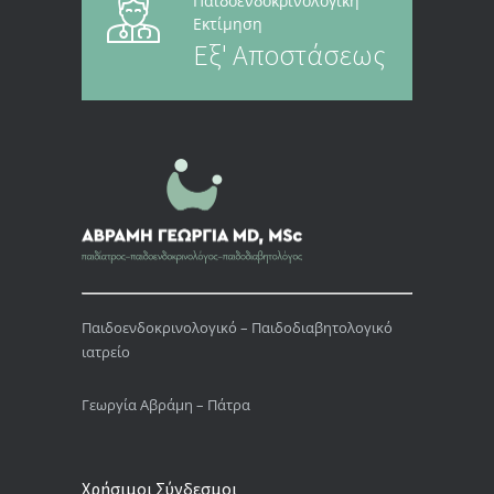
Παιδοενδοκρινολογική
Εκτίμηση
Εξ' Αποστάσεως
Παιδοενδοκρινολογικό – Παιδοδιαβητολογικό
ιατρείο
Γεωργία Αβράμη – Πάτρα
Χρήσιμοι Σύνδεσμοι