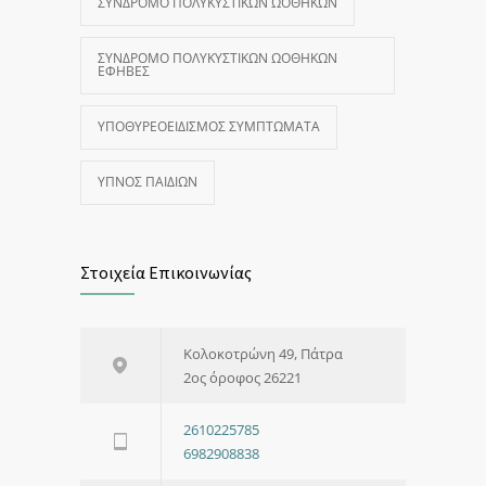
ΣΎΝΔΡΟΜΟ ΠΟΛΥΚΥΣΤΙΚΏΝ ΩΟΘΗΚΏΝ
ΣΎΝΔΡΟΜΟ ΠΟΛΥΚΥΣΤΙΚΏΝ ΩΟΘΗΚΏΝ
ΈΦΗΒΕΣ
ΥΠΟΘΥΡΕΟΕΙΔΙΣΜΌΣ ΣΥΜΠΤΏΜΑΤΑ
ΎΠΝΟΣ ΠΑΙΔΙΏΝ
Στοιχεία Επικοινωνίας
Κολοκοτρώνη 49, Πάτρα
2ος όροφος 26221
2610225785
6982908838