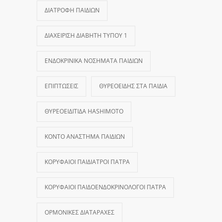
ΔΙΑΤΡΟΦΉ ΠΑΙΔΙΏΝ
ΔΙΑΧΕΊΡΙΣΗ ΔΙΑΒΉΤΗ ΤΎΠΟΥ 1
ΕΝΔΟΚΡΙΝΙΚΆ ΝΟΣΉΜΑΤΑ ΠΑΙΔΙΏΝ
ΕΠΙΠΤΏΣΕΙΣ
ΘΥΡΕΟΕΙΔΉΣ ΣΤΑ ΠΑΙΔΙΆ
ΘΥΡΕΟΕΙΔΊΤΙΔΑ HASHIMOTO
ΚΟΝΤΌ ΑΝΆΣΤΗΜΑ ΠΑΙΔΙΏΝ
ΚΟΡΥΦΑΊΟΙ ΠΑΙΔΊΑΤΡΟΙ ΠΆΤΡΑ
ΚΟΡΥΦΑΊΟΙ ΠΑΙΔΟΕΝΔΟΚΡΙΝΟΛΌΓΟΙ ΠΆΤΡΑ
ΟΡΜΟΝΙΚΈΣ ΔΙΑΤΑΡΑΧΈΣ