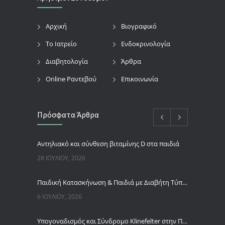
Αρχική
Βιογραφικό
Το Ιατρείο
Ενδοκρινολογία
Διαβητολογία
Άρθρα
Online Ραντεβού
Επικοινωνία
Πρόσφατα Άρθρα
Αντηλιακό και σύνθεση βιταμίνης D στα παιδιά
28 ΙΟΥΛΊΟΥ, 2026
Παιδική Κατασκήνωση & Παιδιά με Διαβήτη Τύπου 1
6 ΙΟΥΛΊΟΥ, 2026
Υπογοναδισμός και Σύνδρομο Klinefelter στην Παιδική Ηλικία