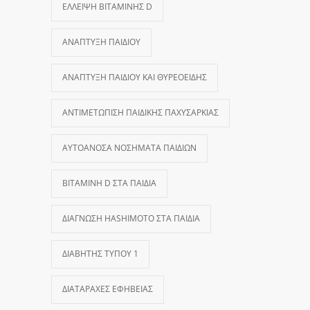
ΈΛΛΕΙΨΗ ΒΙΤΑΜΊΝΗΣ D
ΑΝΆΠΤΥΞΗ ΠΑΙΔΙΟΎ
ΑΝΆΠΤΥΞΗ ΠΑΙΔΙΟΎ ΚΑΙ ΘΥΡΕΟΕΙΔΉΣ
ΑΝΤΙΜΕΤΏΠΙΣΗ ΠΑΙΔΙΚΉΣ ΠΑΧΥΣΑΡΚΊΑΣ
ΑΥΤΟΆΝΟΣΑ ΝΟΣΉΜΑΤΑ ΠΑΙΔΙΏΝ
ΒΙΤΑΜΊΝΗ D ΣΤΑ ΠΑΙΔΙΆ
ΔΙΆΓΝΩΣΗ HASHIMOTO ΣΤΑ ΠΑΙΔΙΆ
ΔΙΑΒΉΤΗΣ ΤΎΠΟΥ 1
ΔΙΑΤΑΡΑΧΈΣ ΕΦΗΒΕΊΑΣ