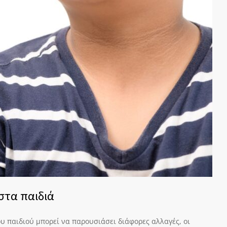
στα παιδιά
ου παιδιού μπορεί να παρουσιάσει διάφορες αλλαγές, οι