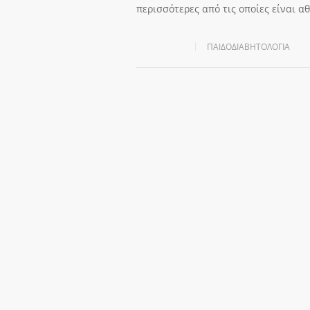
περισσότερες από τις οποίες είναι α
ΠΑΙΔΟΔΙΑΒΗΤΟΛΟΓΊΑ