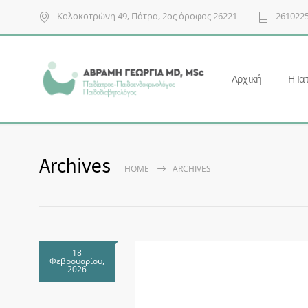
Κολοκοτρώνη 49, Πάτρα, 2ος όροφος 26221
261022
Αρχική
Η Ια
Archives
HOME
ARCHIVES
18
Φεβρουαρίου,
2026