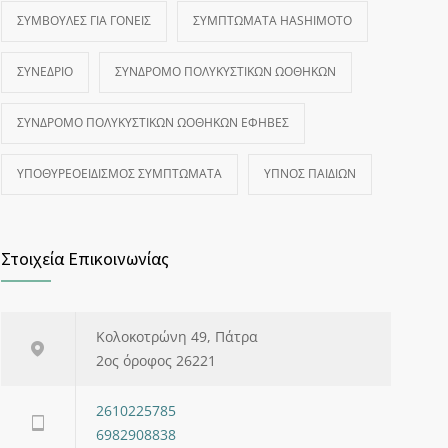
ΣΥΜΒΟΥΛΈΣ ΓΙΑ ΓΟΝΕΊΣ
ΣΥΜΠΤΏΜΑΤΑ HASHIMOTO
ΣΥΝΈΔΡΙΟ
ΣΎΝΔΡΟΜΟ ΠΟΛΥΚΥΣΤΙΚΏΝ ΩΟΘΗΚΏΝ
ΣΎΝΔΡΟΜΟ ΠΟΛΥΚΥΣΤΙΚΏΝ ΩΟΘΗΚΏΝ ΈΦΗΒΕΣ
ΥΠΟΘΥΡΕΟΕΙΔΙΣΜΌΣ ΣΥΜΠΤΏΜΑΤΑ
ΎΠΝΟΣ ΠΑΙΔΙΏΝ
Στοιχεία Επικοινωνίας
Κολοκοτρώνη 49, Πάτρα
2ος όροφος 26221
2610225785
6982908838