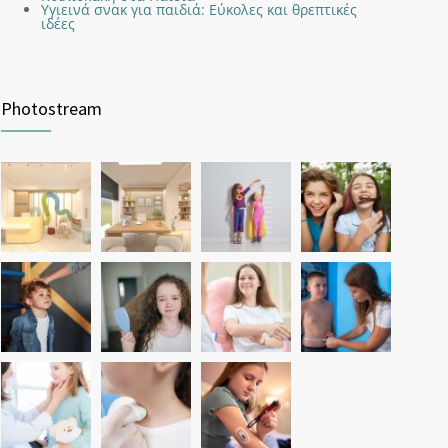
Υγιεινά σνακ για παιδιά: Εύκολες και θρεπτικές
ιδέες
Photostream