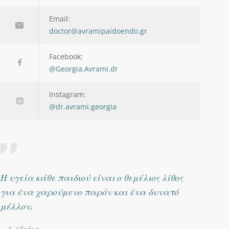
Email:
doctor@avramipaidoendo.gr
Facebook:
@Georgia.Avrami.dr
Instagram:
@dr.avrami.georgia
Η υγεία κάθε παιδιού είναι ο θεμέλιος λίθος
για ένα χαρούμενο παρόν και ένα δυνατό
μέλλον.