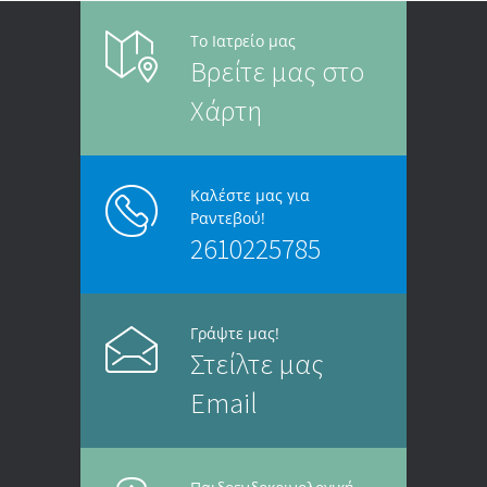
Το Ιατρείο μας
Βρείτε μας στο
Χάρτη
Καλέστε μας για
Ραντεβού!
2610225785
Γράψτε μας!
Στείλτε μας
Email