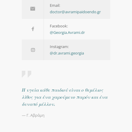
Email:
doctor@avramipaidoendo.gr
Facebook:
@Georgia.Avrami.dr
Instagram:
@dr.avrami.georgia
Η υγεία κάθε παιδιού είναι ο θεμέλιος
λίθος για ένα χαρούμενο παρόν και ένα
δυνατό μέλλον.
— Γ. Αβράμη