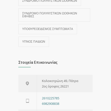
ΣΎΝΔΡΟΜΟ ΠΟΛΥΚΥΣΤΙΚΏΝ ΩΟΘΗΚΏΝ
ΣΎΝΔΡΟΜΟ ΠΟΛΥΚΥΣΤΙΚΏΝ ΩΟΘΗΚΏΝ
ΈΦΗΒΕΣ
ΥΠΟΘΥΡΕΟΕΙΔΙΣΜΌΣ ΣΥΜΠΤΏΜΑΤΑ
ΎΠΝΟΣ ΠΑΙΔΙΏΝ
Στοιχεία Επικοινωνίας
Κολοκοτρώνη 49, Πάτρα
2ος όροφος 26221
2610225785
6982908838