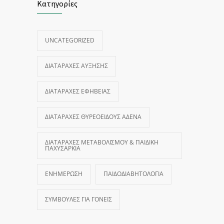
Κατηγορίες
UNCATEGORIZED
ΔΙΑΤΑΡΑΧΈΣ ΑΎΞΗΣΗΣ
ΔΙΑΤΑΡΑΧΈΣ ΕΦΗΒΕΊΑΣ
ΔΙΑΤΑΡΑΧΈΣ ΘΥΡΕΟΕΙΔΟΎΣ ΑΔΈΝΑ
ΔΙΑΤΑΡΑΧΈΣ ΜΕΤΑΒΟΛΙΣΜΟΎ & ΠΑΙΔΙΚΉ
ΠΑΧΥΣΑΡΚΊΑ
ΕΝΗΜΈΡΩΣΗ
ΠΑΙΔΟΔΙΑΒΗΤΟΛΟΓΊΑ
ΣΥΜΒΟΥΛΈΣ ΓΙΑ ΓΟΝΕΊΣ