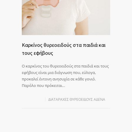
Καρκίνος θυρεοειδούς στα παιδιά και
τους εφήβους
Ο καρκίνος του θυρεοειδούς στα παιδιά και τους
εφήβους είναι μια διάγνωση που, εύλογα,
προκαλεί έντονη ανησυχία σε κάθε γονιό.
Παρόλο που πρόκειται…
ΔΙΑΤΑΡΑΧΈΣ ΘΥΡΕΟΕΙΔΟΎΣ ΑΔΈΝΑ