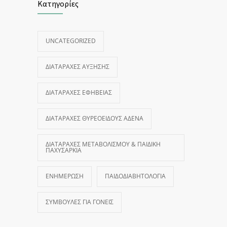
Κατηγορίες
UNCATEGORIZED
ΔΙΑΤΑΡΑΧΈΣ ΑΎΞΗΣΗΣ
ΔΙΑΤΑΡΑΧΈΣ ΕΦΗΒΕΊΑΣ
ΔΙΑΤΑΡΑΧΈΣ ΘΥΡΕΟΕΙΔΟΎΣ ΑΔΈΝΑ
ΔΙΑΤΑΡΑΧΈΣ ΜΕΤΑΒΟΛΙΣΜΟΎ & ΠΑΙΔΙΚΉ
ΠΑΧΥΣΑΡΚΊΑ
ΕΝΗΜΈΡΩΣΗ
ΠΑΙΔΟΔΙΑΒΗΤΟΛΟΓΊΑ
ΣΥΜΒΟΥΛΈΣ ΓΙΑ ΓΟΝΕΊΣ