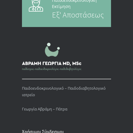
Παιδοενδοκρινολογική
Εκτίμηση
Εξ' Αποστάσεως
Παιδοενδοκρινολογικό – Παιδοδιαβητολογικό
ιατρείο
Γεωργία Αβράμη – Πάτρα
Χρήσιμοι Σύνδεσμοι