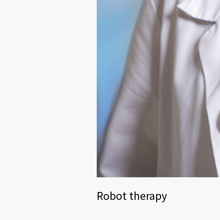
Robot therapy