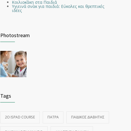
Κοιλιοκάκη στα Παιδιά
Υγιεινά σνακ για παιδιά: Εύκολες και θρεπτικές
ιδέες
Photostream
Tags
2Ο ISPAD COURSE
ΠΆΤΡΑ
ΠΑΙΔΙΚΌΣ ΔΙΑΒΉΤΗΣ