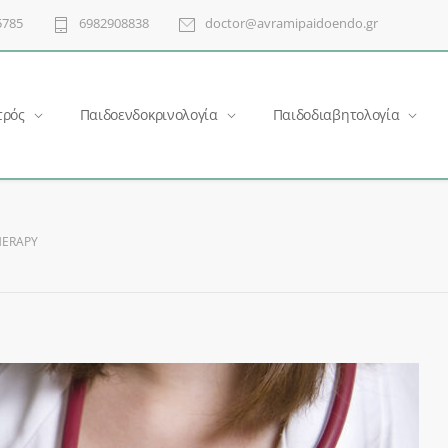
5785
6982908838
doctor@avramipaidoendo.gr
τρός
Παιδοενδοκρινολογία
Παιδοδιαβητολογία
HERAPY