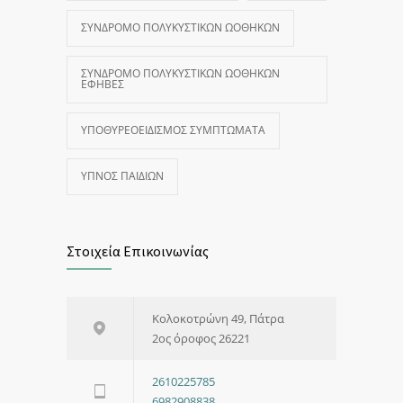
ΣΎΝΔΡΟΜΟ ΠΟΛΥΚΥΣΤΙΚΏΝ ΩΟΘΗΚΏΝ
ΣΎΝΔΡΟΜΟ ΠΟΛΥΚΥΣΤΙΚΏΝ ΩΟΘΗΚΏΝ
ΈΦΗΒΕΣ
ΥΠΟΘΥΡΕΟΕΙΔΙΣΜΌΣ ΣΥΜΠΤΏΜΑΤΑ
ΎΠΝΟΣ ΠΑΙΔΙΏΝ
Στοιχεία Επικοινωνίας
Κολοκοτρώνη 49, Πάτρα
2ος όροφος 26221
2610225785
6982908838