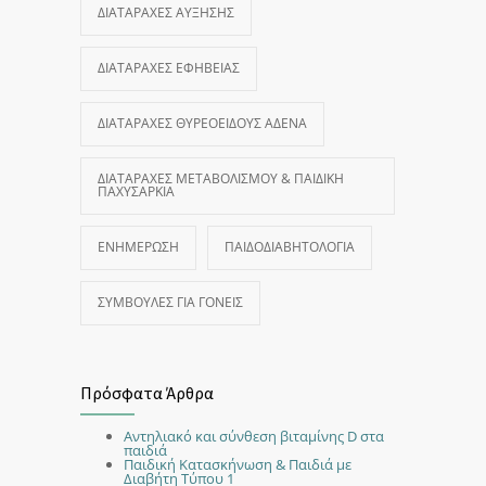
ΔΙΑΤΑΡΑΧΈΣ ΑΎΞΗΣΗΣ
ΔΙΑΤΑΡΑΧΈΣ ΕΦΗΒΕΊΑΣ
ΔΙΑΤΑΡΑΧΈΣ ΘΥΡΕΟΕΙΔΟΎΣ ΑΔΈΝΑ
ΔΙΑΤΑΡΑΧΈΣ ΜΕΤΑΒΟΛΙΣΜΟΎ & ΠΑΙΔΙΚΉ
ΠΑΧΥΣΑΡΚΊΑ
ΕΝΗΜΈΡΩΣΗ
ΠΑΙΔΟΔΙΑΒΗΤΟΛΟΓΊΑ
ΣΥΜΒΟΥΛΈΣ ΓΙΑ ΓΟΝΕΊΣ
Πρόσφατα Άρθρα
Αντηλιακό και σύνθεση βιταμίνης D στα
παιδιά
Παιδική Κατασκήνωση & Παιδιά με
Διαβήτη Τύπου 1