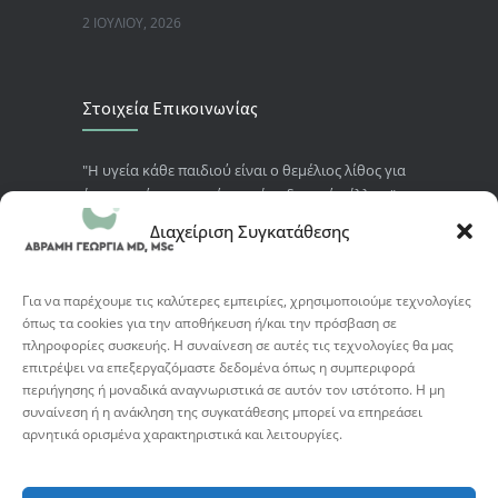
2 ΙΟΥΛΊΟΥ, 2026
Κοιλιοκάκη στα Παιδιά
Στοιχεία Επικοινωνίας
29 ΜΑΪ́ΟΥ, 2026
Υγιεινά σνακ για παιδιά: Εύκολες και θρεπτικές ιδέες
"Η υγεία κάθε παιδιού είναι ο θεμέλιος λίθος για
24 ΜΑΪ́ΟΥ, 2026
ένα χαρούμενο παρόν και ένα δυνατό μέλλον." -
Γ. Αβράμη
Διαχείριση Συγκατάθεσης
Κολοκοτρώνη 49
Για να παρέχουμε τις καλύτερες εμπειρίες, χρησιμοποιούμε τεχνολογίες
Πάτρα, 2ος Όροφος
όπως τα cookies για την αποθήκευση ή/και την πρόσβαση σε
πληροφορίες συσκευής. Η συναίνεση σε αυτές τις τεχνολογίες θα μας
2610225785
επιτρέψει να επεξεργαζόμαστε δεδομένα όπως η συμπεριφορά
6982908838
περιήγησης ή μοναδικά αναγνωριστικά σε αυτόν τον ιστότοπο. Η μη
συναίνεση ή η ανάκληση της συγκατάθεσης μπορεί να επηρεάσει
doctor@avramipaidoendo.gr
αρνητικά ορισμένα χαρακτηριστικά και λειτουργίες.