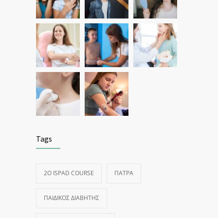
Tags
2Ο ISPAD COURSE
ΠΆΤΡΑ
ΠΑΙΔΙΚΌΣ ΔΙΑΒΉΤΗΣ