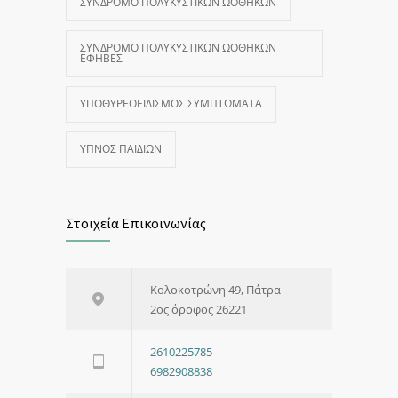
ΣΎΝΔΡΟΜΟ ΠΟΛΥΚΥΣΤΙΚΏΝ ΩΟΘΗΚΏΝ
ΣΎΝΔΡΟΜΟ ΠΟΛΥΚΥΣΤΙΚΏΝ ΩΟΘΗΚΏΝ
ΈΦΗΒΕΣ
ΥΠΟΘΥΡΕΟΕΙΔΙΣΜΌΣ ΣΥΜΠΤΏΜΑΤΑ
ΎΠΝΟΣ ΠΑΙΔΙΏΝ
Στοιχεία Επικοινωνίας
Κολοκοτρώνη 49, Πάτρα
2ος όροφος 26221
2610225785
6982908838