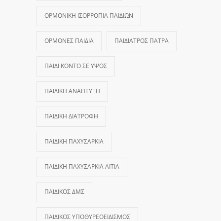
ΟΡΜΟΝΙΚΉ ΙΣΟΡΡΟΠΊΑ ΠΑΙΔΙΏΝ
ΟΡΜΌΝΕΣ ΠΑΙΔΙΆ
ΠΑΙΔΊΑΤΡΟΣ ΠΆΤΡΑ
ΠΑΙΔΊ ΚΟΝΤΌ ΣΕ ΎΨΟΣ
ΠΑΙΔΙΚΉ ΑΝΆΠΤΥΞΗ
ΠΑΙΔΙΚΉ ΔΙΑΤΡΟΦΉ
ΠΑΙΔΙΚΉ ΠΑΧΥΣΑΡΚΊΑ
ΠΑΙΔΙΚΉ ΠΑΧΥΣΑΡΚΊΑ ΑΊΤΙΑ
ΠΑΙΔΙΚΌΣ ΔΜΣ
ΠΑΙΔΙΚΌΣ ΥΠΟΘΥΡΕΟΕΙΔΙΣΜΌΣ