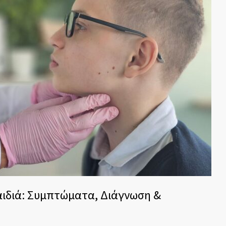
αιδιά: Συμπτώματα, Διάγνωση &