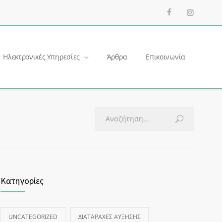
Ηλεκτρονικές Υπηρεσίες
Άρθρα
Επικοινωνία
Κατηγορίες
UNCATEGORIZED
ΔΙΑΤΑΡΑΧΈΣ ΑΎΞΗΣΗΣ