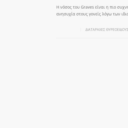
Η νόσος του Graves είναι η πιο συχ
ανησυχία στους γονείς λόγω των ι
ΔΙΑΤΑΡΑΧΈΣ ΘΥΡΕΟΕΙΔΟΎ