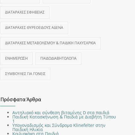
ΔΙΑΤΑΡΑΧΈΣ ΕΦΗΒΕΊΑΣ
ΔΙΑΤΑΡΑΧΈΣ ΘΥΡΕΟΕΙΔΟΎΣ ΑΔΈΝΑ
ΔΙΑΤΑΡΑΧΈΣ ΜΕΤΑΒΟΛΙΣΜΟΎ & ΠΑΙΔΙΚΉ ΠΑΧΥΣΑΡΚΊΑ
ΕΝΗΜΈΡΩΣΗ
ΠΑΙΔΟΔΙΑΒΗΤΟΛΟΓΊΑ
ΣΥΜΒΟΥΛΈΣ ΓΙΑ ΓΟΝΕΊΣ
Πρόσφατα Άρθρα
Αντηλιακό και σύνθεση βιταμίνης D στα παιδιά
Παιδική Κατασκήνωση & Παιδιά με Διαβήτη Τύπου
1
Υπογοναδισμός και Σύνδρομο Klinefelter στην
Παιδική Ηλικία
Κοιλιοκάκη στα Παιδιά