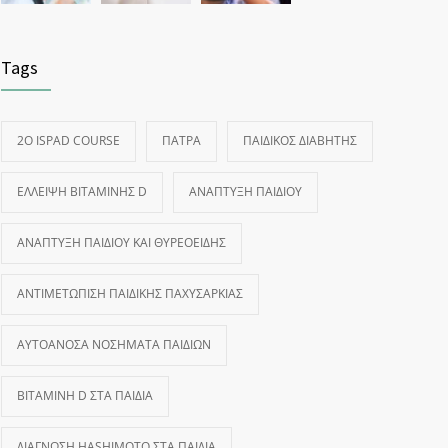
Tags
2Ο ISPAD COURSE
ΠΆΤΡΑ
ΠΑΙΔΙΚΌΣ ΔΙΑΒΉΤΗΣ
ΈΛΛΕΙΨΗ ΒΙΤΑΜΊΝΗΣ D
ΑΝΆΠΤΥΞΗ ΠΑΙΔΙΟΎ
ΑΝΆΠΤΥΞΗ ΠΑΙΔΙΟΎ ΚΑΙ ΘΥΡΕΟΕΙΔΉΣ
ΑΝΤΙΜΕΤΏΠΙΣΗ ΠΑΙΔΙΚΉΣ ΠΑΧΥΣΑΡΚΊΑΣ
ΑΥΤΟΆΝΟΣΑ ΝΟΣΉΜΑΤΑ ΠΑΙΔΙΏΝ
ΒΙΤΑΜΊΝΗ D ΣΤΑ ΠΑΙΔΙΆ
ΔΙΆΓΝΩΣΗ HASHIMOTO ΣΤΑ ΠΑΙΔΙΆ