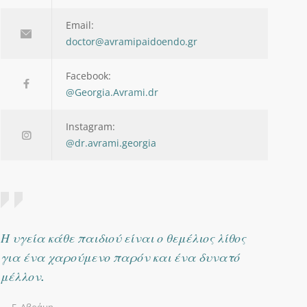
Email:
doctor@avramipaidoendo.gr
Facebook:
@Georgia.Avrami.dr
Instagram:
@dr.avrami.georgia
Η υγεία κάθε παιδιού είναι ο θεμέλιος λίθος
για ένα χαρούμενο παρόν και ένα δυνατό
μέλλον.