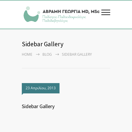
Sidebar Gallery
HOME
BLOG
SIDEBAR GALLERY
23 Απριλίου, 2013
Sidebar Gallery