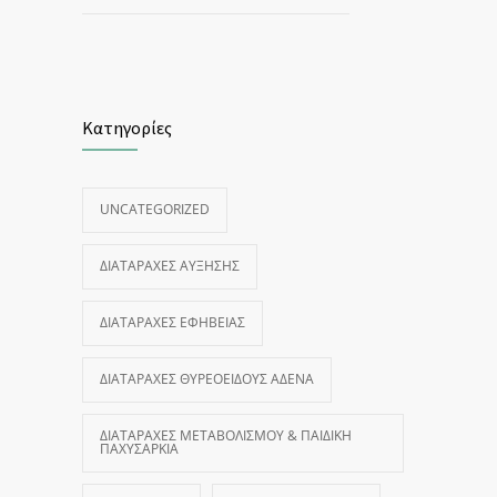
Κατηγορίες
UNCATEGORIZED
ΔΙΑΤΑΡΑΧΈΣ ΑΎΞΗΣΗΣ
ΔΙΑΤΑΡΑΧΈΣ ΕΦΗΒΕΊΑΣ
ΔΙΑΤΑΡΑΧΈΣ ΘΥΡΕΟΕΙΔΟΎΣ ΑΔΈΝΑ
ΔΙΑΤΑΡΑΧΈΣ ΜΕΤΑΒΟΛΙΣΜΟΎ & ΠΑΙΔΙΚΉ
ΠΑΧΥΣΑΡΚΊΑ