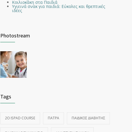
Κοιλιοκάκη στα Παιδιά
Υγιεινά σνακ για παιδιά: Εύκολες και θρεπτικές
ιδέες
Photostream
Tags
2Ο ISPAD COURSE
ΠΆΤΡΑ
ΠΑΙΔΙΚΌΣ ΔΙΑΒΉΤΗΣ