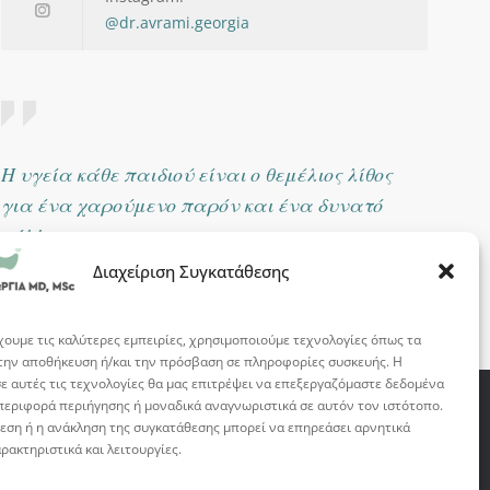
@dr.avrami.georgia
Η υγεία κάθε παιδιού είναι ο θεμέλιος λίθος
για ένα χαρούμενο παρόν και ένα δυνατό
μέλλον.
Διαχείριση Συγκατάθεσης
— Γ. Αβράμη
χουμε τις καλύτερες εμπειρίες, χρησιμοποιούμε τεχνολογίες όπως τα
 την αποθήκευση ή/και την πρόσβαση σε πληροφορίες συσκευής. Η
ε αυτές τις τεχνολογίες θα μας επιτρέψει να επεξεργαζόμαστε δεδομένα
εριφορά περιήγησης ή μοναδικά αναγνωριστικά σε αυτόν τον ιστότοπο.
εση ή η ανάκληση της συγκατάθεσης μπορεί να επηρεάσει αρνητικά
ρακτηριστικά και λειτουργίες.