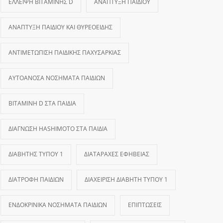
ΈΛΛΕΙΨΗ ΒΙΤΑΜΊΝΗΣ D
ΑΝΆΠΤΥΞΗ ΠΑΙΔΙΟΎ
ΑΝΆΠΤΥΞΗ ΠΑΙΔΙΟΎ ΚΑΙ ΘΥΡΕΟΕΙΔΉΣ
ΑΝΤΙΜΕΤΏΠΙΣΗ ΠΑΙΔΙΚΉΣ ΠΑΧΥΣΑΡΚΊΑΣ
ΑΥΤΟΆΝΟΣΑ ΝΟΣΉΜΑΤΑ ΠΑΙΔΙΏΝ
ΒΙΤΑΜΊΝΗ D ΣΤΑ ΠΑΙΔΙΆ
ΔΙΆΓΝΩΣΗ HASHIMOTO ΣΤΑ ΠΑΙΔΙΆ
ΔΙΑΒΉΤΗΣ ΤΎΠΟΥ 1
ΔΙΑΤΑΡΑΧΈΣ ΕΦΗΒΕΊΑΣ
ΔΙΑΤΡΟΦΉ ΠΑΙΔΙΏΝ
ΔΙΑΧΕΊΡΙΣΗ ΔΙΑΒΉΤΗ ΤΎΠΟΥ 1
ΕΝΔΟΚΡΙΝΙΚΆ ΝΟΣΉΜΑΤΑ ΠΑΙΔΙΏΝ
ΕΠΙΠΤΏΣΕΙΣ