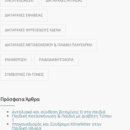
UNCATEGORIZED
ΔΙΑΤΑΡΑΧΈΣ ΑΎΞΗΣΗΣ
ΔΙΑΤΑΡΑΧΈΣ ΕΦΗΒΕΊΑΣ
ΔΙΑΤΑΡΑΧΈΣ ΘΥΡΕΟΕΙΔΟΎΣ ΑΔΈΝΑ
ΔΙΑΤΑΡΑΧΈΣ ΜΕΤΑΒΟΛΙΣΜΟΎ & ΠΑΙΔΙΚΉ ΠΑΧΥΣΑΡΚΊΑ
ΕΝΗΜΈΡΩΣΗ
ΠΑΙΔΟΔΙΑΒΗΤΟΛΟΓΊΑ
ΣΥΜΒΟΥΛΈΣ ΓΙΑ ΓΟΝΕΊΣ
Πρόσφατα Άρθρα
Αντηλιακό και σύνθεση βιταμίνης D στα παιδιά
Παιδική Κατασκήνωση & Παιδιά με Διαβήτη Τύπου
1
Υπογοναδισμός και Σύνδρομο Klinefelter στην
Παιδική Ηλικία